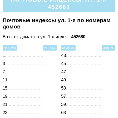
452680
Почтовые индексы ул. 1-я по номерам
домов
Во всех домах по ул. 1-я индекс
452680
№ ДОМА
ИНДЕКС
№ ДОМА
ИНДЕКС
1
43
3
45
7
47
11
49
15
53
19
57
21
59
23
63