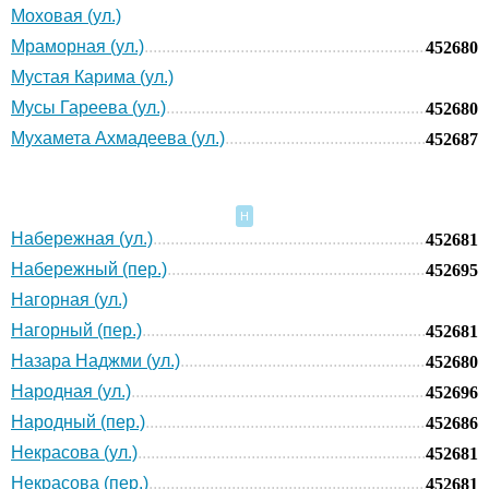
Моховая (ул.)
Мраморная (ул.)
452680
Мустая Карима (ул.)
Мусы Гареева (ул.)
452680
Мухамета Ахмадеева (ул.)
452687
Н
Набережная (ул.)
452681
Набережный (пер.)
452695
Нагорная (ул.)
Нагорный (пер.)
452681
Назара Наджми (ул.)
452680
Народная (ул.)
452696
Народный (пер.)
452686
Некрасова (ул.)
452681
Некрасова (пер.)
452681