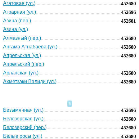
Агатовая (ул.)
452680
Аграрная (ул.)
452696
Азина (пер.)
452681
Азина (ул.)
Алмазный (пер.)
452680
Ангама Атнабаева (ул.)
452680
Апрельская (ул.)
452680
Апрельский (пер.)
Арланская (ул.)
452680
Ахметзаки Валиди (ул.)
452680
Б
Безымянная (ул.)
452696
Белозерская (ул.)
452680
Белозерский (пер.)
452680
Белые росы (ул.)
452680