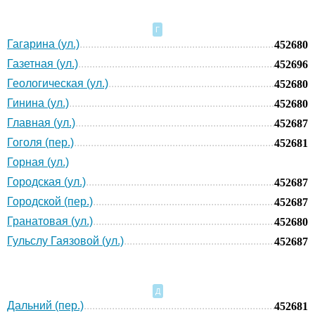
Г
Гагарина (ул.)
452680
Газетная (ул.)
452696
Геологическая (ул.)
452680
Гинина (ул.)
452680
Главная (ул.)
452687
Гоголя (пер.)
452681
Горная (ул.)
Городская (ул.)
452687
Городской (пер.)
452687
Гранатовая (ул.)
452680
Гульслу Гаязовой (ул.)
452687
Д
Дальний (пер.)
452681