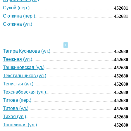
Сухой (пер.)
452681
Сюткина (пер.)
452681
Сюткина (ул.)
Т
Тагира Кусимова (ул.)
452680
Таежная (ул.)
452680
Ташкиновская (ул.)
452680
Текстильщиков (ул.)
452680
Тенистая (ул.)
452680
Техснабовская (ул.)
452680
Титова (пер.)
452680
Титова (ул.)
452680
Тихая (ул.)
452680
Тополиная (ул.)
452680