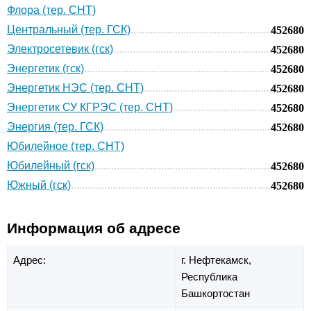
Флора (тер. СНТ)
Центральный (тер. ГСК)
452680
Электросетевик (гск)
452680
Энергетик (гск)
452680
Энергетик НЭС (тер. СНТ)
452680
Энергетик СУ КГРЭС (тер. СНТ)
452680
Энергия (тер. ГСК)
452680
Юбилейное (тер. СНТ)
Юбилейный (гск)
452680
Южный (гск)
452680
Информация об адресе
Адрес:
г. Нефтекамск,
Республика
Башкортостан