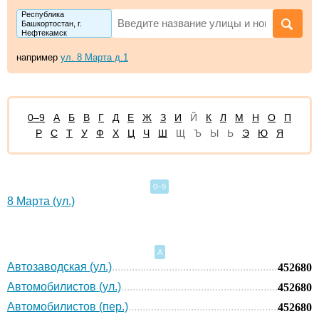
Республика
Башкортостан, г.
Нефтекамск
например
ул. 8 Марта д.1
0–9
А
Б
В
Г
Д
Е
Ж
З
И
Й
К
Л
М
Н
О
П
Р
С
Т
У
Ф
Х
Ц
Ч
Ш
Щ
Ъ
Ы
Ь
Э
Ю
Я
0–9
8 Марта (ул.)
А
Автозаводская (ул.)
452680
Автомобилистов (ул.)
452680
Автомобилистов (пер.)
452680