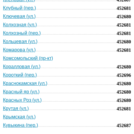
Клубный (пер.)
452681
Ключевая (ул.)
452680
Колхозная (ул.)
452681
Колхозный (пер.)
452681
Кольцевая (ул.)
452680
Комарова (ул.)
452681
Комсомольский (пр-кт)
Коралловая (ул.)
452680
Короткий (пер.)
452696
Краснокамская (ул.)
452680
Красный яр (ул.)
452680
Красных Роз (ул.)
452680
Крутая (ул.)
452681
Крымская (ул.)
Кувыкина (пер.)
452687