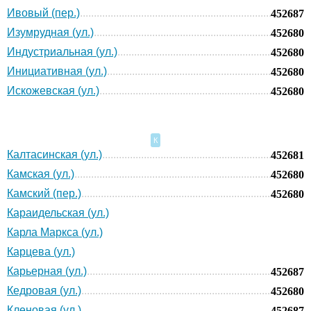
Ивовый (пер.)
452687
Изумрудная (ул.)
452680
Индустриальная (ул.)
452680
Инициативная (ул.)
452680
Искожевская (ул.)
452680
К
Калтасинская (ул.)
452681
Камская (ул.)
452680
Камский (пер.)
452680
Караидельская (ул.)
Карла Маркса (ул.)
Карцева (ул.)
Карьерная (ул.)
452687
Кедровая (ул.)
452680
Кленовая (ул.)
452687