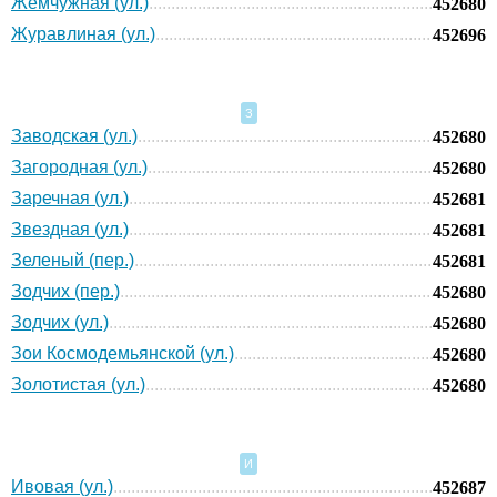
Жемчужная (ул.)
452680
Журавлиная (ул.)
452696
З
Заводская (ул.)
452680
Загородная (ул.)
452680
Заречная (ул.)
452681
Звездная (ул.)
452681
Зеленый (пер.)
452681
Зодчих (пер.)
452680
Зодчих (ул.)
452680
Зои Космодемьянской (ул.)
452680
Золотистая (ул.)
452680
И
Ивовая (ул.)
452687