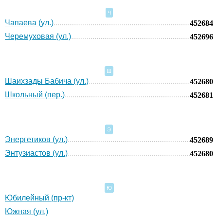
Ч
Чапаева (ул.)
452684
Черемуховая (ул.)
452696
Ш
Шаихзады Бабича (ул.)
452680
Школьный (пер.)
452681
Э
Энергетиков (ул.)
452689
Энтузиастов (ул.)
452680
Ю
Юбилейный (пр-кт)
Южная (ул.)