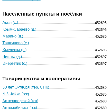
Населенные пункты и посёлки
Амзя (с.)
452695
Крым-Сараево (д.)
452696
Марино (д.)
452686
Ташкиново (с.)
Хмелевка (с.)
452695
Чишма (д.)
452697
Энергетик (с.)
452697
Товарищества и кооперативы
50 лет Октября (тер. СПК)
452680
N 3 Чайка (гск)
452685
Автозаводской (гск)
452680
Автомобилист (гск)
452680