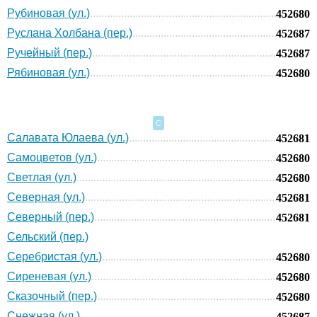
Рубиновая (ул.)
452680
Руслана Холбана (пер.)
452687
Ручейный (пер.)
452687
Рябиновая (ул.)
452680
С
Салавата Юлаева (ул.)
452681
Самоцветов (ул.)
452680
Светлая (ул.)
452680
Северная (ул.)
452681
Северный (пер.)
452681
Сельский (пер.)
Серебристая (ул.)
452680
Сиреневая (ул.)
452680
Сказочный (пер.)
452680
Снежная (ул.)
452687