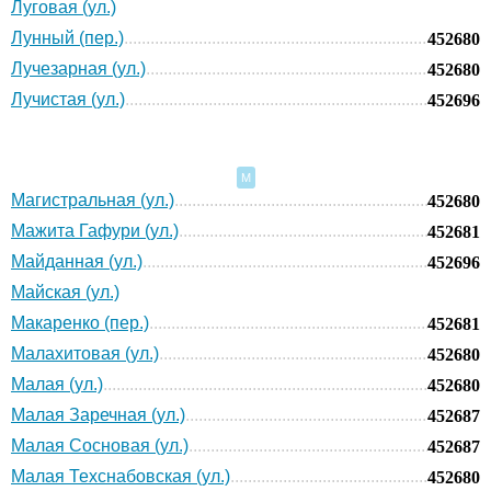
Луговая (ул.)
Лунный (пер.)
452680
Лучезарная (ул.)
452680
Лучистая (ул.)
452696
М
Магистральная (ул.)
452680
Мажита Гафури (ул.)
452681
Майданная (ул.)
452696
Майская (ул.)
Макаренко (пер.)
452681
Малахитовая (ул.)
452680
Малая (ул.)
452680
Малая Заречная (ул.)
452687
Малая Сосновая (ул.)
452687
Малая Техснабовская (ул.)
452680