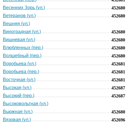
Весенних Зорь (ул.)
452680
Ветеранов (ул.)
452680
Вешняя (ул.)
Виноградная (ул.)
452680
Вишневая (ул.)
452680
Влюбленных (пер.)
452680
Волшебный (пер.)
452680
Воробьева (ул.)
452681
Воробьева (пер.)
452681
Восточная (ул.)
452681
Высокая (ул.)
452687
Высокий (пер.)
452687
Высоковольтная (ул.)
Вьюжная (ул.)
452680
Вязовая (ул.)
452696