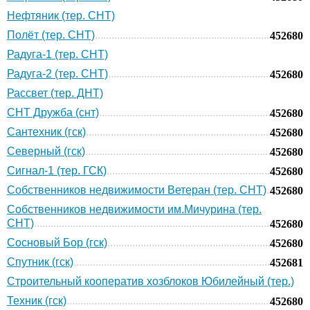
Нефтяник (тер. СНТ)
Полёт (тер. СНТ)
452680
Радуга-1 (тер. СНТ)
Радуга-2 (тер. СНТ)
452680
Рассвет (тер. ДНТ)
СНТ Дружба (снт)
452680
Сантехник (гск)
452680
Северный (гск)
452680
Сигнал-1 (тер. ГСК)
452680
Собственников недвижимости Ветеран (тер. СНТ)
452680
Собственников недвижимости им.Мичурина (тер.
СНТ)
452680
Сосновый Бор (гск)
452680
Спутник (гск)
452681
Строительный кооператив хозблоков Юбилейный (тер.)
Техник (гск)
452680