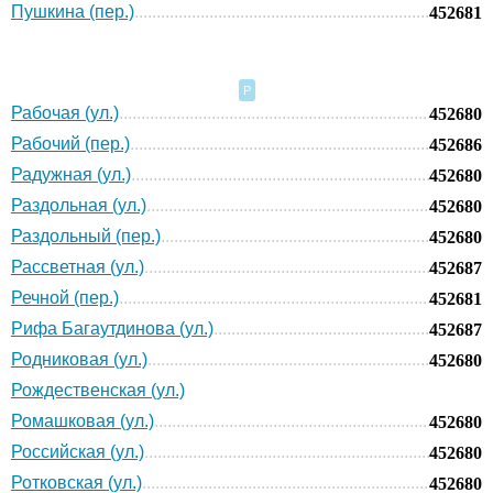
Пушкина (пер.)
452681
Р
Рабочая (ул.)
452680
Рабочий (пер.)
452686
Радужная (ул.)
452680
Раздольная (ул.)
452680
Раздольный (пер.)
452680
Рассветная (ул.)
452687
Речной (пер.)
452681
Рифа Багаутдинова (ул.)
452687
Родниковая (ул.)
452680
Рождественская (ул.)
Ромашковая (ул.)
452680
Российская (ул.)
452680
Ротковская (ул.)
452680