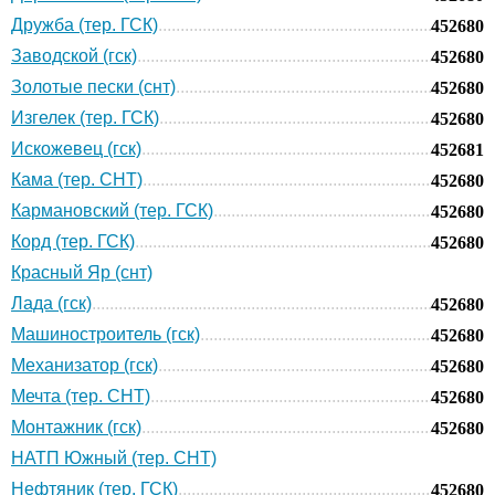
Дружба (тер. ГСК)
452680
Заводской (гск)
452680
Золотые пески (снт)
452680
Изгелек (тер. ГСК)
452680
Искожевец (гск)
452681
Кама (тер. СНТ)
452680
Кармановский (тер. ГСК)
452680
Корд (тер. ГСК)
452680
Красный Яр (снт)
Лада (гск)
452680
Машиностроитель (гск)
452680
Механизатор (гск)
452680
Мечта (тер. СНТ)
452680
Монтажник (гск)
452680
НАТП Южный (тер. СНТ)
Нефтяник (тер. ГСК)
452680