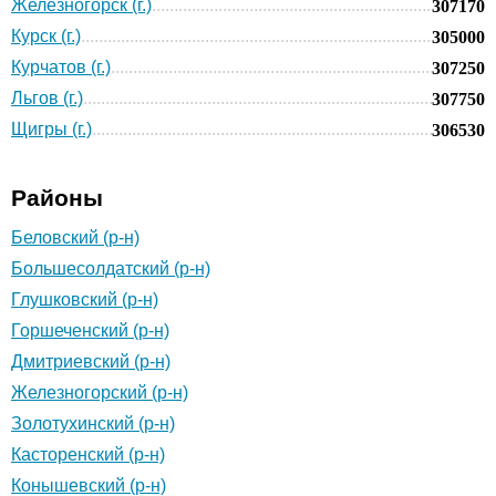
Железногорск (г.)
307170
Курск (г.)
305000
Курчатов (г.)
307250
Льгов (г.)
307750
Щигры (г.)
306530
Районы
Беловский (р-н)
Большесолдатский (р-н)
Глушковский (р-н)
Горшеченский (р-н)
Дмитриевский (р-н)
Железногорский (р-н)
Золотухинский (р-н)
Касторенский (р-н)
Конышевский (р-н)