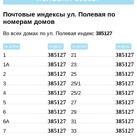
Почтовые индексы ул. Полевая по
номерам домов
Во всех домах по ул. Полевая индекс
385127
№ ДОМА
ИНДЕКС
№ ДОМА
ИНДЕКС
385127
385127
1
21
385127
385127
1А
23
385127
385127
2
25
385127
385127
3
25/1
385127
385127
4
25/2
385127
385127
5
27
385127
385127
6
29
385127
385127
6А
31
385127
385127
7
33