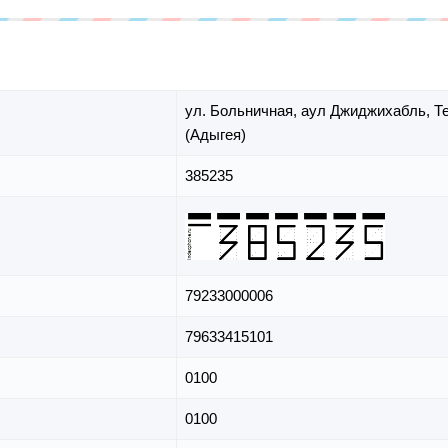
ул. Больничная,
аул Джиджихабль,
Т
(Адыгея)
385235
79233000006
79633415101
0100
0100