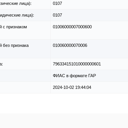
зические лица):
0107
идические лица):
0107
й с признаком
01006000007000600
й без признака
010060000070006
а:
796334151010000000601
ФИАС в формате ГАР
2024-10-02 19:44:04