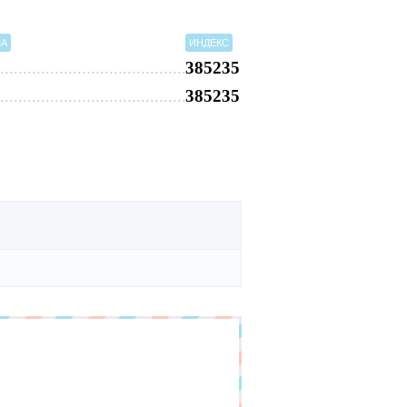
МА
ИНДЕКС
385235
385235