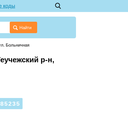
е коды
Найти
ул. Больничная
еучежский р-н,
85235