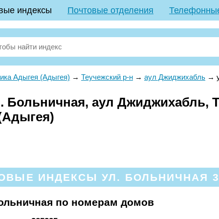
вые индексы
Почтовые отделения
Телефонны
ика Адыгея (Адыгея)
→
Теучежский р-н
→
аул Джиджихабль
→
. Больничная, аул Джиджихабль, Т
(Адыгея)
ОВЫЕ ИНДЕКСЫ УЛ. БОЛЬНИЧНАЯ 3
Больничная по номерам домов