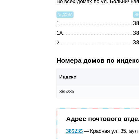
Во всех домах по ул. Больнична
№ ДОМА
ИН
3
1
3
1А
3
2
Номера домов по индек
Индекс
385235
Адрес почтового отд
385235
Красная ул, 35, ау
—