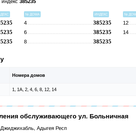
я индекс
385235
ДЕКС
№ ДОМА
ИНДЕКС
№ ДО
85235
385235
4
12
85235
385235
6
14
85235
385235
8
су
Номера домов
1, 1А, 2, 4, 6, 8, 12, 14
еления обслуживающего ул. Больничная
л Джиджихабль, Адыгея Респ