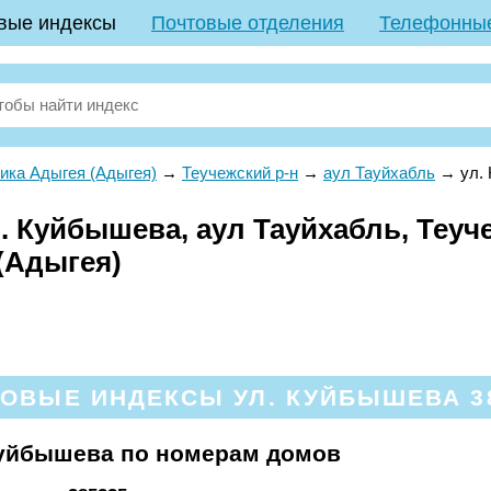
вые индексы
Почтовые отделения
Телефонны
ика Адыгея (Адыгея)
→
Теучежский р-н
→
аул Тауйхабль
→
ул.
 Куйбышева, аул Тауйхабль, Теуче
(Адыгея)
ОВЫЕ ИНДЕКСЫ УЛ. КУЙБЫШЕВА 3
Куйбышева по номерам домов