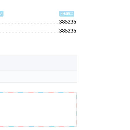
МА
ИНДЕКС
385235
385235