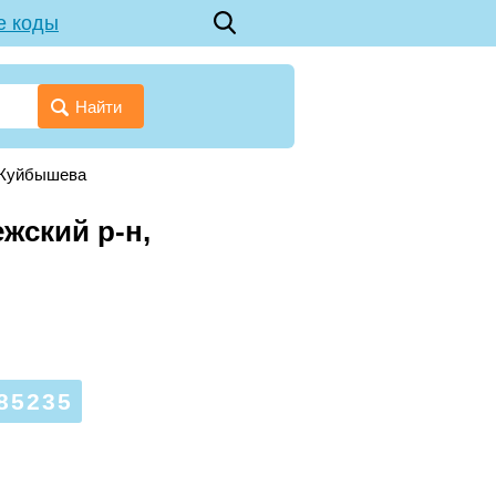
е коды
Найти
 Куйбышева
жский р-н,
85235