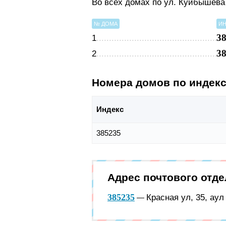
Во всех домах по ул. Куйбышева
№ ДОМА
ИН
3
1
3
2
Номера домов по индек
Индекс
385235
Адрес почтового отд
385235
Красная ул, 35, ау
—