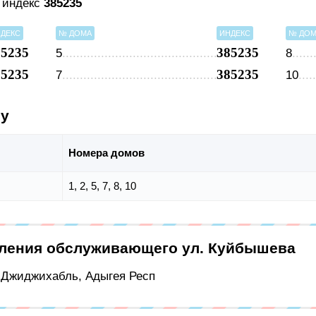
 индекс
385235
ДЕКС
№ ДОМА
ИНДЕКС
№ ДО
85235
385235
5
8
85235
385235
7
10
су
Номера домов
1, 2, 5, 7, 8, 10
еления обслуживающего ул. Куйбышева
л Джиджихабль, Адыгея Респ