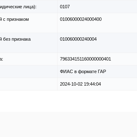
идические лица):
0107
й с признаком
01006000024000400
й без признака
010060000240004
а:
796334151160000000401
ФИАС в формате ГАР
2024-10-02 19:44:04