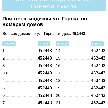
ГОРНАЯ 452443
Почтовые индексы ул. Горная по
номерам домов
Во всех домах по ул. Горная индекс
452443
№ ДОМА
ИНДЕКС
№ ДОМА
ИНДЕКС
452443
452443
1
14
452443
452443
2
15
452443
452443
3
16
452443
452443
3 к.1
17
452443
452443
4
18
452443
452443
5
19
452443
452443
6
20
452443
452443
7
21