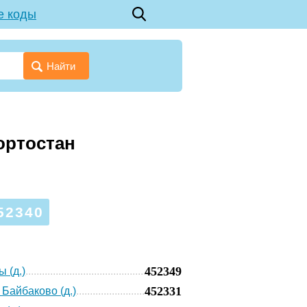
е коды
Найти
ортостан
52340
452349
 (д.)
452331
 Байбаково (д.)