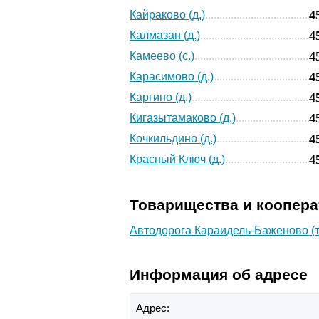
4
Кайраково (д.)
4
Калмазан (д.)
4
Камеево (с.)
4
Карасимово (д.)
4
Каргино (д.)
4
Кигазытамаково (д.)
4
Кочкильдино (д.)
4
Красный Ключ (д.)
Товарищества и коопер
Автодорога Караидель-Баженово (т
Информация об адресе
Адрес: