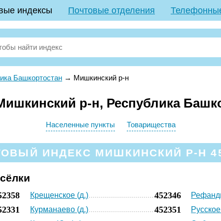
вые индексы
Почтовые отделения
Телефонны
ика Башкортостан
→
Мишкинский р-н
ишкинский р-н, Республика Башк
Населенные пункты
Товарищества
ОВЫЙ ИНДЕКС МИШКИНСКИЙ Р-Н 4
осёлки
52358
452346
Крещенское (д.)
Рефанды
52331
452351
Курманаево (д.)
Русское