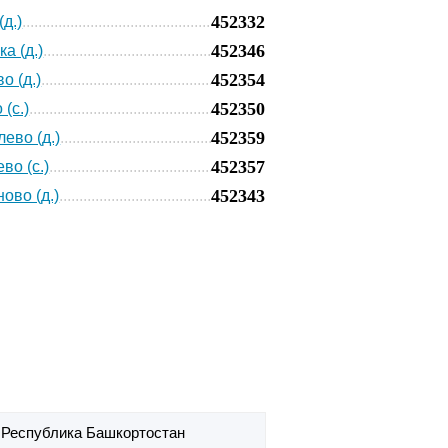
452332
д.)
452346
а (д.)
452354
о (д.)
452350
(с.)
452359
ево (д.)
452357
во (с.)
452343
ово (д.)
,
Республика Башкортостан