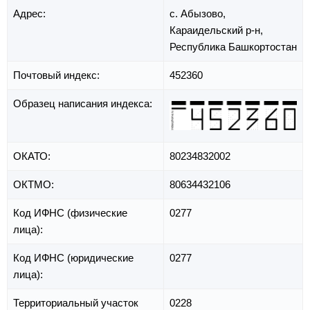
Адрес:
с. Абызово,
Караидельский р-н,
Республика Башкортостан
Почтовый индекс:
452360
Образец написания индекса:
ОКАТО:
80234832002
ОКТМО:
80634432106
Код ИФНС (физические
0277
лица):
Код ИФНС (юридические
0277
лица):
Территориальный участок
0228