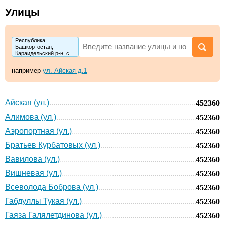
Улицы
Республика
Башкортостан,
Караидельский р-н, с.
Абызово
например
ул. Айская д.1
Айская (ул.)
452360
Алимова (ул.)
452360
Аэропортная (ул.)
452360
Братьев Курбатовых (ул.)
452360
Вавилова (ул.)
452360
Вишневая (ул.)
452360
Всеволода Боброва (ул.)
452360
Габдуллы Тукая (ул.)
452360
Гаяза Галялетдинова (ул.)
452360