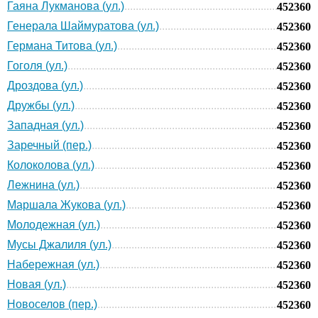
Гаяна Лукманова (ул.)
452360
Генерала Шаймуратова (ул.)
452360
Германа Титова (ул.)
452360
Гоголя (ул.)
452360
Дроздова (ул.)
452360
Дружбы (ул.)
452360
Западная (ул.)
452360
Заречный (пер.)
452360
Колоколова (ул.)
452360
Лежнина (ул.)
452360
Маршала Жукова (ул.)
452360
Молодежная (ул.)
452360
Мусы Джалиля (ул.)
452360
Набережная (ул.)
452360
Новая (ул.)
452360
Новоселов (пер.)
452360