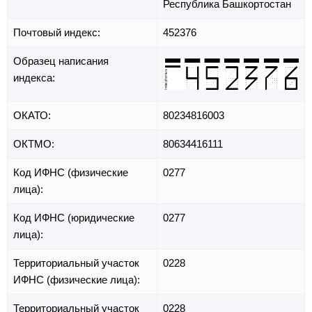
Республика Башкортостан
Почтовый индекс:
452376
Образец написания
индекса:
ОКАТО:
80234816003
ОКТМО:
80634416111
Код ИФНС (физические
0277
лица):
Код ИФНС (юридические
0277
лица):
Территориальный участок
0228
ИФНС (физические лица):
Территориальный участок
0228