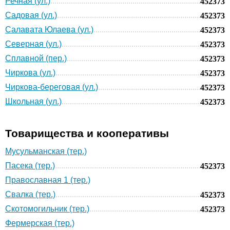
Речная (ул.)
452373
Садовая (ул.)
452373
Салавата Юлаева (ул.)
452373
Северная (ул.)
452373
Сплавной (пер.)
452373
Чиркова (ул.)
452373
Чиркова-береговая (ул.)
452373
Школьная (ул.)
452373
Товарищества и кооперативы
Мусульманская (тер.)
Пасека (тер.)
452373
Православная 1 (тер.)
Свалка (тер.)
452373
Скотомогильник (тер.)
452373
Фермерская (тер.)