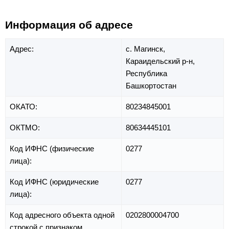
Информация об адресе
Адрес:
с. Магинск,
Караидельский р-н,
Республика
Башкортостан
ОКАТО:
80234845001
ОКТМО:
80634445101
Код ИФНС (физические
0277
лица):
Код ИФНС (юридические
0277
лица):
Код адресного объекта одной
0202800004700
строкой с признаком