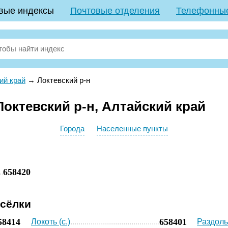
вые индексы
Почтовые отделения
Телефонны
ий край
→
Локтевский р-н
октевский р-н, Алтайский край
Города
Населенные пункты
658420
осёлки
58414
658401
Локоть (с.)
Раздоль