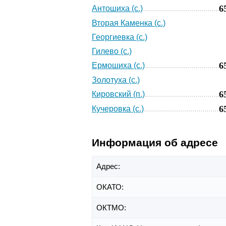
6
Антошиха (с.)
Вторая Каменка (с.)
Георгиевка (с.)
Гилево (с.)
6
Ермошиха (с.)
Золотуха (с.)
6
Кировский (п.)
6
Кучеровка (с.)
Информация об адресе
Адрес:
ОКАТО:
ОКТМО: