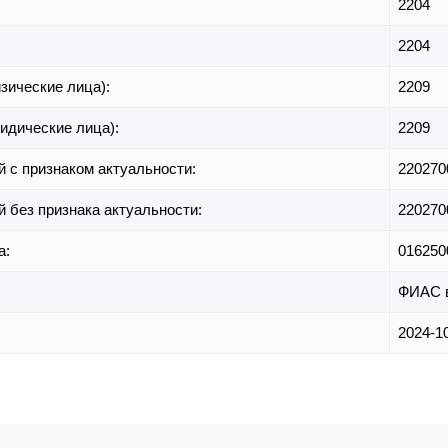
2204
2204
зические лица):
2209
идические лица):
2209
й с признаком актуальности:
220270
й без признака актуальности:
220270
а:
016250
ФИАС 
2024-10