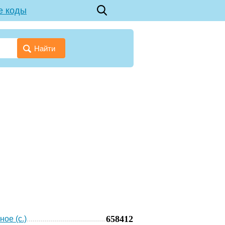
е коды
Найти
658412
ное (с.)