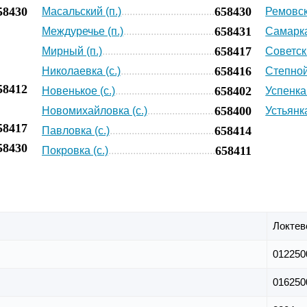
58430
658430
Масальский (п.)
Ремовск
658431
Междуречье (п.)
Самарка
658417
Мирный (п.)
Советски
658416
Николаевка (с.)
Степной 
58412
658402
Новенькое (с.)
Успенка 
658400
Новомихайловка (с.)
Устьянка
58417
658414
Павловка (с.)
58430
658411
Покровка (с.)
Локтев
012250
016250