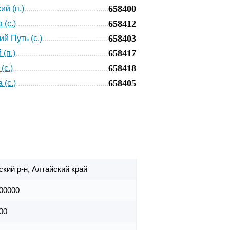
658400
ий (п.)
658412
 (с.)
658403
й Путь (с.)
658417
(п.)
658418
(с.)
658405
 (с.)
ский р-н,
Алтайский край
00000
00