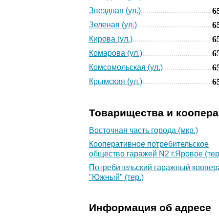
6
Звездная (ул.)
6
Зеленая (ул.)
6
Кирова (ул.)
6
Комарова (ул.)
6
Комсомольская (ул.)
6
Крымская (ул.)
Товарищества и коопер
Восточная часть города (мкр.)
Кооперативное потребительское
общество гаражей N2 г.Яровое (тер
Потребительский гаражный коопер
"Южный" (тер.)
Информация об адресе