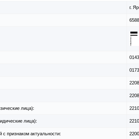
г. Я
658
014
017
220
220
зические лица):
221
идические лица):
221
й с признаком актуальности:
220