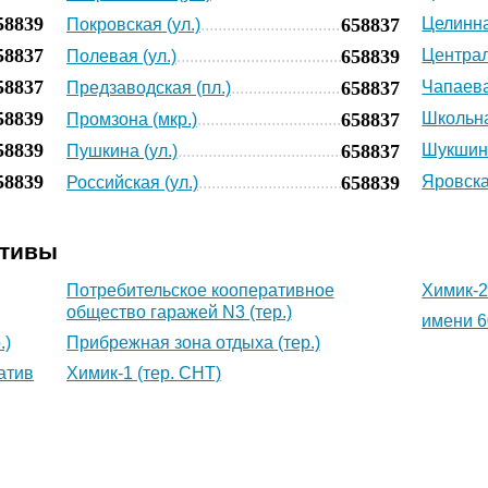
58839
658837
Целинна
Покровская (ул.)
58837
658839
Централ
Полевая (ул.)
58837
658837
Чапаева
Предзаводская (пл.)
58839
658837
Школьна
Промзона (мкр.)
58839
658837
Шукшина
Пушкина (ул.)
58839
658839
Яровска
Российская (ул.)
ативы
Потребительское кооперативное
Химик-2
общество гаражей N3 (тер.)
имени 6
.)
Прибрежная зона отдыха (тер.)
атив
Химик-1 (тер. СНТ)