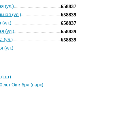
658837
я (ул.)
658839
ьная (ул.)
658837
 (ул.)
658839
я (ул.)
658839
 (ул.)
я (ул.)
 (снт)
0 лет Октября (парк)