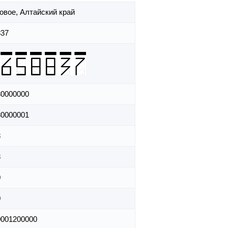
ровое,
Алтайский край
837
30000000
30000001
8
8
0
0
0001200000