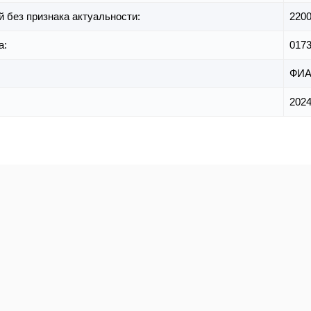
й без признака актуальности:
220
а:
017
ФИА
2024