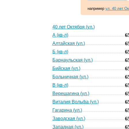
например
ул. 40 лет О
40 лет Октября (ул.)
6
А (кв-л)
6
Алтайская (ул.)
6
Б (кв-л)
6
Барнаульская (ул.)
6
Бийская (ул.)
6
Больничная (ул.)
6
В (кв-л)
6
Верещагина (ул.)
6
Виталия Вольфа (ул.)
6
Гагарина (ул.)
6
Заводская (ул.)
6
Западная (ул.)