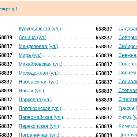
ктября д.1
658837
Кулундинская (ул.)
Садовая
58839
658837
Ленина (ул.)
Северна
58837
658837
Менделеева (ул.)
Сибирск
58837
658839
Мира (ул.)
Снежная
58837
658837
Советска
Михайловская (ул.)
58839
658837
Солнечн
Молодежная (ул.)
58837
658837
Социали
Набережная (ул.)
58839
658837
Степная
Новая (ул.)
58837
658839
Строите
Парковая (ул.)
58839
658837
Трасса 
Партизанская (ул.)
58837
658837
Учхоз (у
Первомайская (ул.)
58837
658839
Химиков
Перекопская (ул.)
58839
658839
Цветочн
Пограничная (ул.)