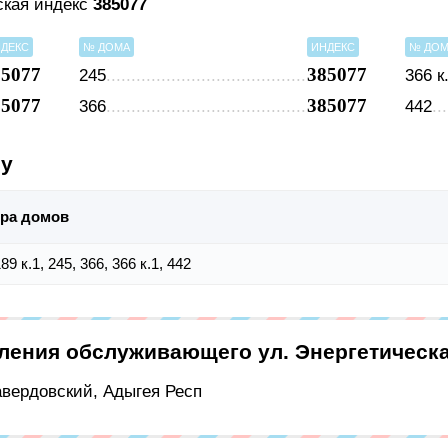
ская индекс
385077
ДЕКС
№ ДОМА
ИНДЕКС
№ ДО
85077
385077
245
366 к
85077
385077
366
442
су
ра домов
89 к.1, 245, 366, 366 к.1, 442
еления обслуживающего ул. Энергетическ
Гавердовский, Адыгея Респ