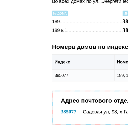
Во всех домах по ул. Энергетиче
№ ДОМА
ИН
3
189
3
189 к.1
Номера домов по индек
Индекс
Номе
385077
189, 1
Адрес почтового отд
385077
Садовая ул, 98, х 
—