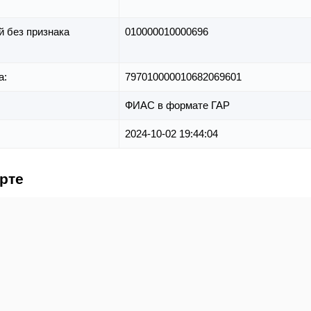
й без признака
010000010000696
а:
797010000010682069601
ФИАС в формате ГАР
2024-10-02 19:44:04
арте