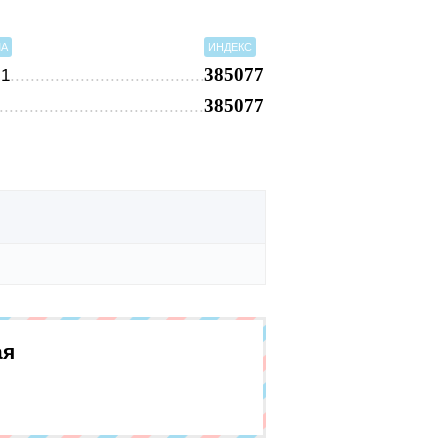
МА
ИНДЕКС
385077
.1
385077
ая