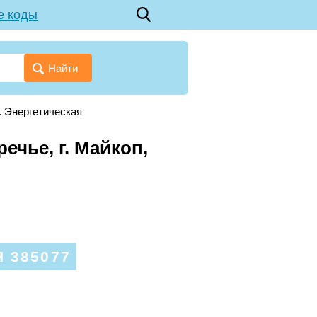
е коды
Найти
. Энергетическая
ечье, г. Майкоп,
 385077