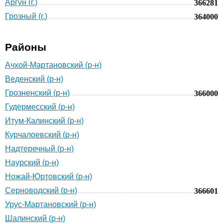
Аргун (г.)
366281
Грозный (г.)
364000
Районы
Ачхой-Мартановский (р-н)
Веденский (р-н)
Грозненский (р-н)
366000
Гудермесский (р-н)
Итум-Калинский (р-н)
Курчалоевский (р-н)
Надтеречный (р-н)
Наурский (р-н)
Ножай-Юртовский (р-н)
Серноводский (р-н)
366601
Урус-Мартановский (р-н)
Шалинский (р-н)