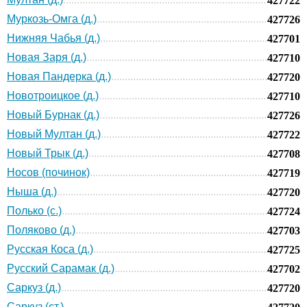
427722
Муркозь-Омга (д.)
427726
Нижняя Чабья (д.)
427701
Новая Заря (д.)
427710
Новая Пандерка (д.)
427720
Новотроицкое (д.)
427710
Новый Бурнак (д.)
427726
Новый Мултан (д.)
427722
Новый Трык (д.)
427708
Носов (починок)
427719
Ныша (д.)
427720
Полько (с.)
427724
Поляково (д.)
427703
Русская Коса (д.)
427725
Русский Сарамак (д.)
427702
Саркуз (д.)
427720
Саркуз (ст.)