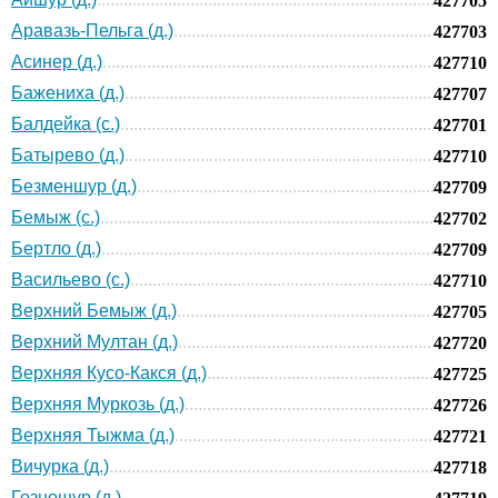
427705
Аравазь-Пельга (д.)
427703
Асинер (д.)
427710
Бажениха (д.)
427707
Балдейка (с.)
427701
Батырево (д.)
427710
Безменшур (д.)
427709
Бемыж (с.)
427702
Бертло (д.)
427709
Васильево (с.)
427710
Верхний Бемыж (д.)
427705
Верхний Мултан (д.)
427720
Верхняя Кусо-Какся (д.)
427725
Верхняя Муркозь (д.)
427726
Верхняя Тыжма (д.)
427721
Вичурка (д.)
427718
Гозношур (д.)