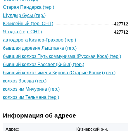
Старая Пандерка (тер.)
Шулдыр бусы (тер.)
Юбилейный (тер. СНТ)
427712
Ягодка (тер. СНТ)
427712
автодорога Кизнер-Грахово (тер.)
бывшая деревня Лыштанка (тер.)
бывший колхоз Путь коммунизма (Русская Коса) (тер.)
бывший колхоз Рассвет (Кибья) (тер.)
бывший колхоз имени Кирова (Старые Копки) (тер.)
колхоз Звезда (тер.)
колхоз им Мичурина (тер.)
колхоз им Тельмана (тер.)
Информация об адресе
Адрес:
Кизнерский р-н,