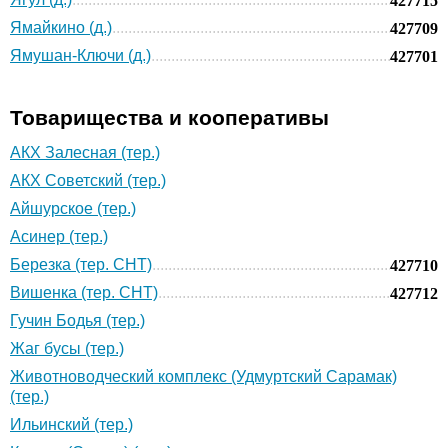
427715
Ямайкино (д.)
427709
Ямушан-Ключи (д.)
427701
Товарищества и кооперативы
АКХ Залесная (тер.)
АКХ Советский (тер.)
Айшурское (тер.)
Асинер (тер.)
Березка (тер. СНТ)
427710
Вишенка (тер. СНТ)
427712
Гучин Бодья (тер.)
Жаг бусы (тер.)
Животноводческий комплекс (Удмуртский Сарамак)
(тер.)
Ильинский (тер.)