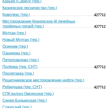
Карьер (Саркуз) (тер.)
Кизнерское лесничество (тер.)
Комплекс (тер.)
427712
Месторождение Кизнерское-III лечебных
торфяных грязей (тер.)
427712
Мултан (тер.)
Новый Мултан (тер.)
Осинник (тер.)
Пандерка (тер.)
Петропавлово (тер.)
Полянка (тер. СНТ)
427712
Пролетарка (тер.)
Решетниковское месторождение нефти (тер.)
Рябинушка (тер. СНТ)
427712
СПК колхоз Омгинское (тер.)
Синяр-Бодьинская (тер.)
Советский (тер.)