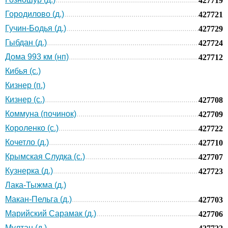
427719
Городилово (д.)
427721
Гучин-Бодья (д.)
427729
Гыбдан (д.)
427724
Дома 993 км (нп)
427712
Кибья (с.)
Кизнер (п.)
Кизнер (с.)
427708
Коммуна (починок)
427709
Короленко (с.)
427722
Кочетло (д.)
427710
Крымская Слудка (с.)
427707
Кузнерка (д.)
427723
Лака-Тыжма (д.)
Макан-Пельга (д.)
427703
Марийский Сарамак (д.)
427706
Мултан (д.)