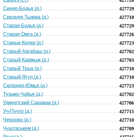
427720
Синяр-Бодья (д.)
427729
Средняя Тыжма (д.)
427710
Старая Бодья (д.)
427729
Старая Омга (д.)
427726
Старые Копки (д.)
427723
Старый Аргабаш (д.)
427702
Старый Кармыж (д.)
427703
Старый Трык (д.)
427710
Старый Ягул (д.)
427710
Сюлонер-Юмья (д.)
427723
Тузьмо-Чабья (д.)
427702
Удмуртский Сарамак (д.)
427706
Уч-Пучто (д.)
427715
Черново (д.)
427710
Чуштаськем (д.)
427709
Ягул (д.)