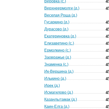
4
Веровка (с.)
4
Верхнеермолги (д.)
Веселая Роща (д.)
4
Гусаркино (д.)
4
Дурасово (д.)
4
Екатериновка (д.)
4
Елизаветино (с.)
4
Ермолкино (с.)
4
Заовражье (д.)
4
Знаменка (с.)
4
Ик-Вершина (д.)
4
Илькино (д.)
Ирек (д.)
4
Исмагилово (д.)
4
Казанлытамак (д.)
4
Каин-Елга (д.)