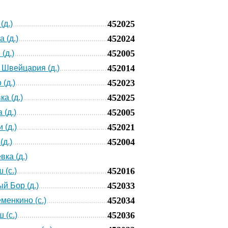
452025
(д.)
452024
 (д.)
452005
(д.)
452014
 Швейцария (д.)
452023
(д.)
452025
а (д.)
452005
 (д.)
452021
 (д.)
452004
(д.)
вка (д.)
452016
 (с.)
452033
й Бор (д.)
452034
менкино (с.)
452036
 (с.)