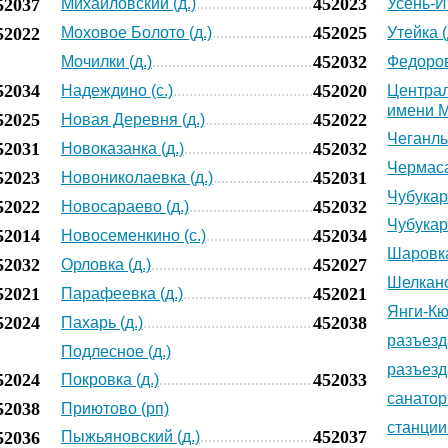
452023
52037
Михайловский (д.)
Усень-И
452025
52022
Моховое Болото (д.)
Утейка (
452032
Мочилки (д.)
Федоров
52034
452020
Надеждино (с.)
Централ
имени М
52025
452022
Новая Деревня (д.)
Чеганлы
52031
452032
Новоказанка (д.)
Чермаса
52023
452031
Новониколаевка (д.)
Чубукара
52022
452032
Новосараево (д.)
Чубукара
52014
452034
Новосеменкино (с.)
Шаровка
52032
452027
Орловка (д.)
Шелкано
52021
452021
Парафеевка (д.)
Янги-Кюч
52024
452038
Пахарь (д.)
разъезд
Подлесное (д.)
разъезд
52024
452033
Покровка (д.)
санатор
52038
Приютово (рп)
станции 
452037
52036
Пыжьяновский (д.)