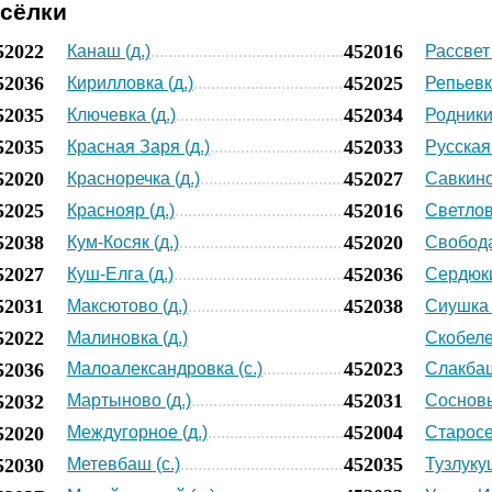
осёлки
52022
452016
Канаш (д.)
Рассвет 
52036
452025
Кирилловка (д.)
Репьевка
52035
452034
Ключевка (д.)
Родники 
52035
452033
Красная Заря (д.)
Русская
52020
452027
Красноречка (д.)
Савкино 
52025
452016
Краснояр (д.)
Светловк
52038
452020
Кум-Косяк (д.)
Свобода
52027
452036
Куш-Елга (д.)
Сердюки
52031
452038
Максютово (д.)
Сиушка 
52022
Малиновка (д.)
Скобеле
452023
52036
Малоалександровка (с.)
Слакбаш
452031
52032
Мартыново (д.)
Сосновы
452004
52020
Междугорное (д.)
Старосе
452035
52030
Метевбаш (с.)
Тузлукуш