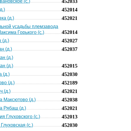
452033
вановское (с.)
452014
д.)
452021
ка (д.)
ьной усадьбы племзавода
452014
аксима Горького (с.)
452027
 (д.)
452037
н (д.)
н (д.)
452015
н (д.)
452030
 (д.)
452189
во (д.)
452021
 (д.)
452038
а Максютово (д.)
452021
а Рябаш (д.)
452013
ия Глуховского (с.)
452030
Глуховская (с.)