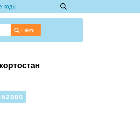
е коды
Найти
кортостан
52000