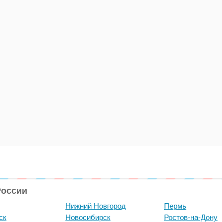
России
Нижний Новгород
Пермь
ск
Новосибирск
Ростов-на-Дону