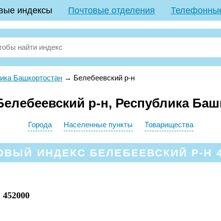
вые индексы
Почтовые отделения
Телефонны
ика Башкортостан
→
Белебеевский р-н
елебеевский р-н, Республика Баш
Города
Населенные пункты
Товарищества
ОВЫЙ ИНДЕКС БЕЛЕБЕЕВСКИЙ Р-Н 4
452000