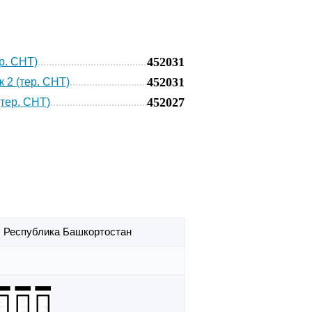
452031
ер. СНТ)
452031
 2 (тер. СНТ)
452027
(тер. СНТ)
,
Республика Башкортостан