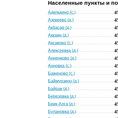
Населенные пункты и п
4
Аделькино (с.)
4
Азекеево (д.)
4
Акбасар (д.)
4
Аккаин (д.)
4
Аксаково (с.)
4
Алексеевка (д.)
4
Анненково (д.)
4
Анновка (с.)
4
Баженово (с.)
4
Баймурзино (д.)
4
Байрак (д.)
4
Березовка (д.)
4
Брик-Алга (д.)
4
Булановка (д.)