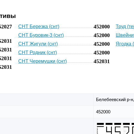
ативы
52027
452000
СНТ Березка (снт)
Труд (т
452000
СНТ Буровик-3 (снт)
Швейник
52031
452000
СНТ Жигули (снт)
Ягодка 
52031
452000
СНТ Родник (снт)
52031
452031
СНТ Черемушки (снт)
52031
Белебеевский р-н
452000