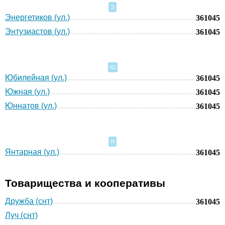
Э
Энергетиков (ул.)
361045
Энтузиастов (ул.)
361045
Ю
Юбилейная (ул.)
361045
Южная (ул.)
361045
Юннатов (ул.)
361045
Я
Янтарная (ул.)
361045
Товарищества и кооперативы
Дружба (снт)
361045
Луч (снт)