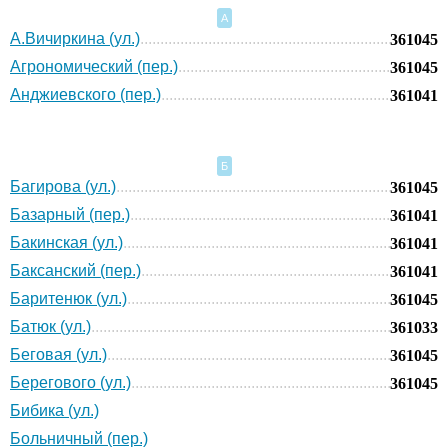
А
А.Вичиркина (ул.)
361045
Агрономический (пер.)
361045
Анджиевского (пер.)
361041
Б
Багирова (ул.)
361045
Базарный (пер.)
361041
Бакинская (ул.)
361041
Баксанский (пер.)
361041
Баритенюк (ул.)
361045
Батюк (ул.)
361033
Беговая (ул.)
361045
Берегового (ул.)
361045
Бибика (ул.)
Больничный (пер.)