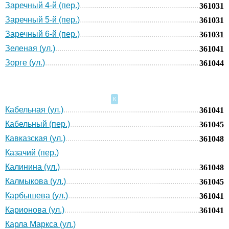
Заречный 4-й (пер.)
361031
Заречный 5-й (пер.)
361031
Заречный 6-й (пер.)
361031
Зеленая (ул.)
361041
Зорге (ул.)
361044
К
Кабельная (ул.)
361041
Кабельный (пер.)
361045
Кавказская (ул.)
361048
Казачий (пер.)
Калинина (ул.)
361048
Калмыкова (ул.)
361045
Карбышева (ул.)
361041
Карионова (ул.)
361041
Карла Маркса (ул.)