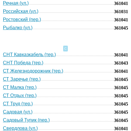
Речная (ул.)
361041
Российская (ул.)
361031
Ростовский (пер.)
361041
Рыбалко (ул.)
361045
С
СНТ Кавказкабель (тер.)
361041
СНТ Победа (тер.)
361043
СТ Железнодорожник (тер.)
361041
СТ Заречье (тер.)
361045
СТ Малка (тер.)
361045
СТ Отдых (тер.)
361045
СТ Труд (тер.)
361045
Садовая (ул.)
361045
Садовый Тупик (пер.)
361045
Свердлова (ул.)
361041