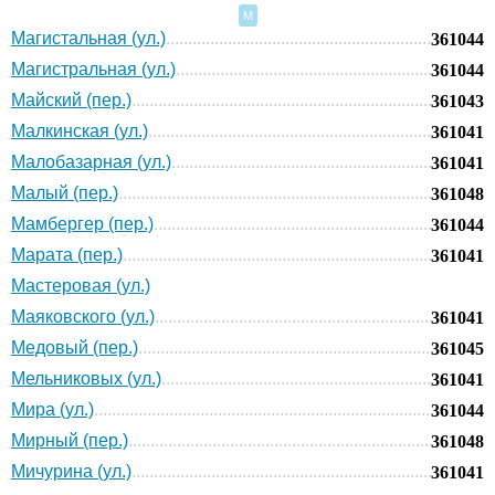
М
Магистальная (ул.)
361044
Магистральная (ул.)
361044
Майский (пер.)
361043
Малкинская (ул.)
361041
Малобазарная (ул.)
361041
Малый (пер.)
361048
Мамбергер (пер.)
361044
Марата (пер.)
361041
Мастеровая (ул.)
Маяковского (ул.)
361041
Медовый (пер.)
361045
Мельниковых (ул.)
361041
Мира (ул.)
361044
Мирный (пер.)
361048
Мичурина (ул.)
361041