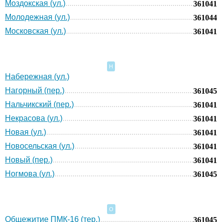
Моздокская (ул.)
361041
Молодежная (ул.)
361044
Московская (ул.)
361041
Н
Набережная (ул.)
Нагорный (пер.)
361045
Нальчикский (пер.)
361041
Некрасова (ул.)
361041
Новая (ул.)
361041
Новосельская (ул.)
361041
Новый (пер.)
361041
Ногмова (ул.)
361045
О
Общежитие ПМК-16 (тер.)
361045