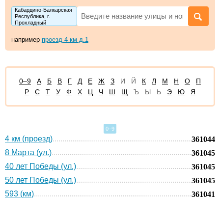
Кабардино-Балкарская
Республика, г.
Прохладный
например
проезд 4 км д.1
0–9
А
Б
В
Г
Д
Е
Ж
З
И
Й
К
Л
М
Н
О
П
Р
С
Т
У
Ф
Х
Ц
Ч
Ш
Щ
Ъ
Ы
Ь
Э
Ю
Я
0–9
4 км (проезд)
361044
8 Марта (ул.)
361045
40 лет Победы (ул.)
361045
50 лет Победы (ул.)
361045
593 (км)
361041