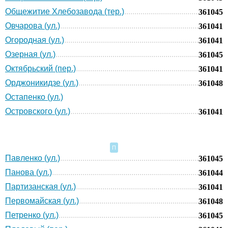
Общежитие Хлебозавода (тер.)
361045
Овчарова (ул.)
361041
Огородная (ул.)
361041
Озерная (ул.)
361045
Октябрьский (пер.)
361041
Орджоникидзе (ул.)
361048
Остапенко (ул.)
Островского (ул.)
361041
П
Павленко (ул.)
361045
Панова (ул.)
361044
Партизанская (ул.)
361041
Первомайская (ул.)
361048
Петренко (ул.)
361045