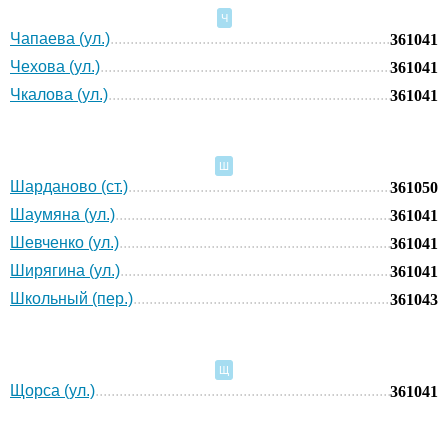
Ч
Чапаева (ул.)
361041
Чехова (ул.)
361041
Чкалова (ул.)
361041
Ш
Шарданово (ст.)
361050
Шаумяна (ул.)
361041
Шевченко (ул.)
361041
Ширягина (ул.)
361041
Школьный (пер.)
361043
Щ
Щорса (ул.)
361041