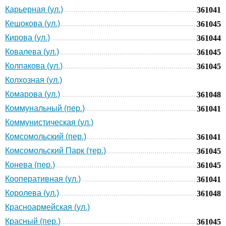
Карьерная (ул.)
361041
Кешокова (ул.)
361045
Кирова (ул.)
361044
Ковалева (ул.)
361045
Колпакова (ул.)
361045
Колхозная (ул.)
Комарова (ул.)
361048
Коммунальный (пер.)
361041
Коммунистическая (ул.)
Комсомольский (пер.)
361041
Комсомольский Парк (тер.)
361045
Конева (пер.)
361045
Кооперативная (ул.)
361041
Королева (ул.)
361048
Красноармейская (ул.)
Красный (пер.)
361045