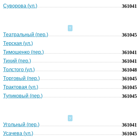
Суворова (ул.)
361041
Т
Театральный (пер.)
361045
Терская (ул.)
Тимошенко (пер.)
361041
Тихий (пер.)
361041
Толстого (ул.)
361048
Торговый (пер.)
361045
Трактовая (ул.)
361045
Тупиковый (пер.)
361045
У
Угольный (пер.)
361041
Усачева (ул.)
361045