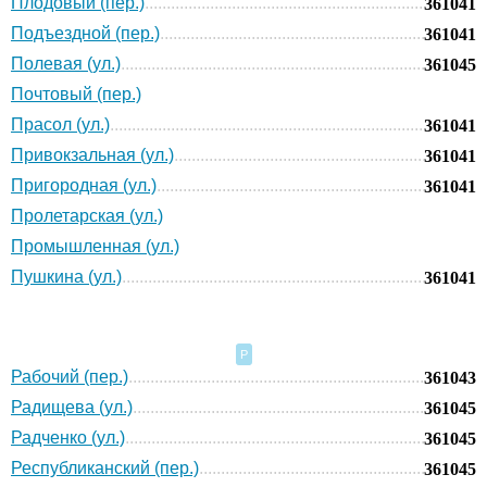
Плодовый (пер.)
361041
Подъездной (пер.)
361041
Полевая (ул.)
361045
Почтовый (пер.)
Прасол (ул.)
361041
Привокзальная (ул.)
361041
Пригородная (ул.)
361041
Пролетарская (ул.)
Промышленная (ул.)
Пушкина (ул.)
361041
Р
Рабочий (пер.)
361043
Радищева (ул.)
361045
Радченко (ул.)
361045
Республиканский (пер.)
361045