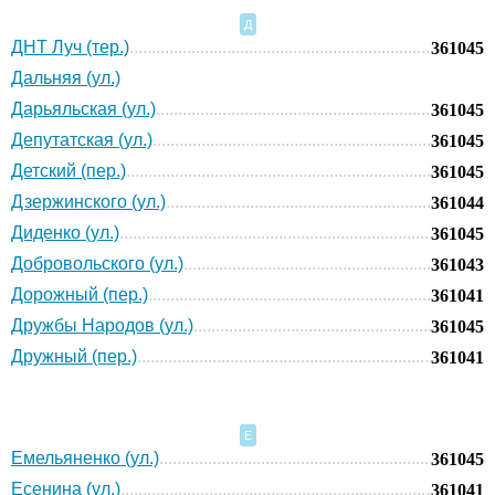
Д
ДНТ Луч (тер.)
361045
Дальняя (ул.)
Дарьяльская (ул.)
361045
Депутатская (ул.)
361045
Детский (пер.)
361045
Дзержинского (ул.)
361044
Диденко (ул.)
361045
Добровольского (ул.)
361043
Дорожный (пер.)
361041
Дружбы Народов (ул.)
361045
Дружный (пер.)
361041
Е
Емельяненко (ул.)
361045
Есенина (ул.)
361041