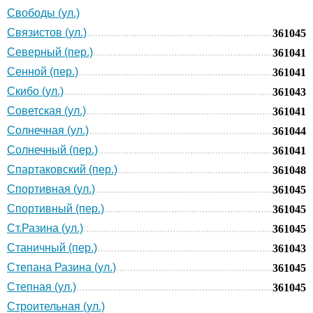
Свободы (ул.)
Связистов (ул.)
361045
Северный (пер.)
361041
Сенной (пер.)
361041
Скибо (ул.)
361043
Советская (ул.)
361041
Солнечная (ул.)
361044
Солнечный (пер.)
361041
Спартаковский (пер.)
361048
Спортивная (ул.)
361045
Спортивный (пер.)
361045
Ст.Разина (ул.)
361045
Станичный (пер.)
361043
Степана Разина (ул.)
361045
Степная (ул.)
361045
Строительная (ул.)