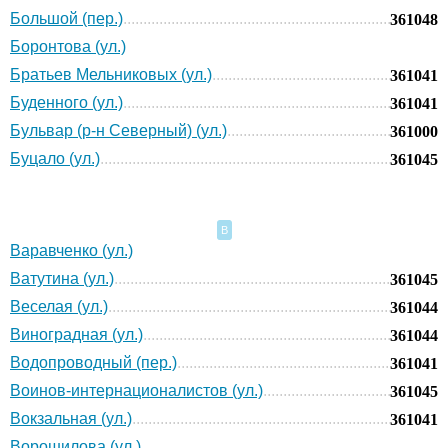
Большой (пер.)
361048
Боронтова (ул.)
Братьев Мельниковых (ул.)
361041
Буденного (ул.)
361041
Бульвар (р-н Северный) (ул.)
361000
Буцало (ул.)
361045
В
Варавченко (ул.)
Ватутина (ул.)
361045
Веселая (ул.)
361044
Виноградная (ул.)
361044
Водопроводный (пер.)
361041
Воинов-интернационалистов (ул.)
361045
Вокзальная (ул.)
361041
Ворошилова (ул.)