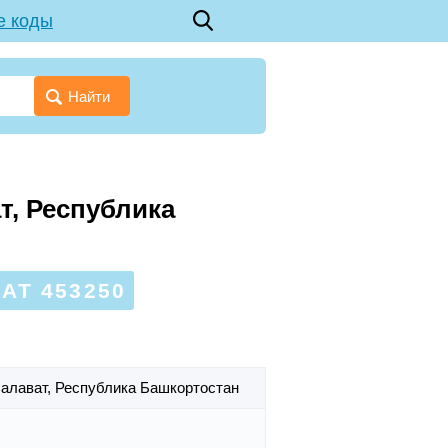
е коды
Найти
т, Республика
АТ 453250
Салават,
Республика Башкортостан