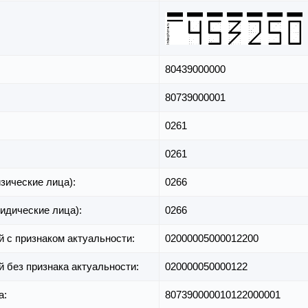
80439000000
80739000001
0261
0261
зические лица):
0266
идические лица):
0266
й с признаком актуальности:
02000005000012200
й без признака актуальности:
020000050000122
а:
807390000010122000001