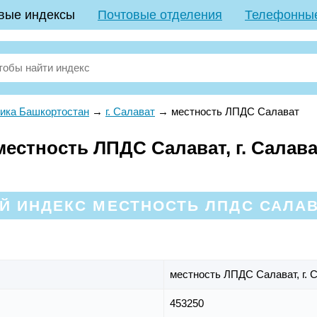
вые индексы
Почтовые отделения
Телефонны
ика Башкортостан
→
г. Салават
→
местность ЛПДС Салават
естность ЛПДС Салават, г. Салава
 ИНДЕКС МЕСТНОСТЬ ЛПДС САЛАВ
местность ЛПДС Салават,
г. 
453250