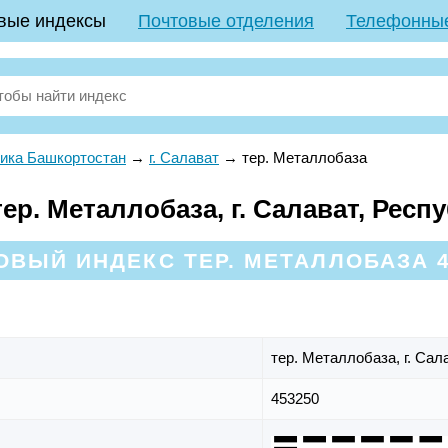
вые индексы
Почтовые отделения
Телефонны
ика Башкортостан
→
г. Салават
→
тер. Металлобаза
р. Металлобаза, г. Салават, Респ
ОВЫЙ ИНДЕКС ТЕР. МЕТАЛЛОБАЗА 4
тер. Металлобаза,
г. Сал
453250