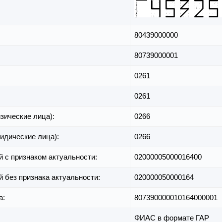
80439000000
80739000001
0261
0261
зические лица):
0266
идические лица):
0266
й с признаком актуальности:
02000005000016400
й без признака актуальности:
020000050000164
а:
807390000010164000001
ФИАС в формате ГАР