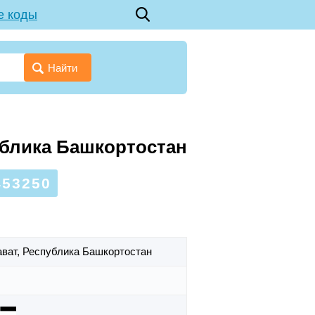
е коды
Найти
ублика Башкортостан
53250
ават,
Республика Башкортостан