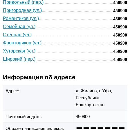
Привольный (пер.)
450900
Пригородная (ул.)
450900
Романтиков (ул.)
450900
Семейная (ул.)
450900
Степная (ул.)
450900
Фронтовиков (ул.)
450900
Хуторская (ул.)
450900
Широкий (пер.)
450900
Информация об адресе
Адрес:
д. Жилино,
г. Уфа,
Республика
Башкортостан
Почтовый индекс:
450900
Образец написания индекса: