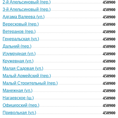
2-й Апельсиновый (пер.)
450900
3-й Апельсиновый (пер.)
450900
Адгама Валеева (ул.)
450900
Вересковый (пер.)
450900
Ветеранов (пер.)
450900
Генеральская (ул.)
450900
Дальний (пер.)
450900
Изумрудная (ул.)
450900
Кружевная (ул.)
450900
Малая Садовая (ул.)
450900
Малый Армейский (пер.)
450900
Малый Строительный (пер.)
450900
Манежная (ул.)
450900
Нагаевское (ш.)
450900
Офицерский (пер.)
450900
Привольная (ул.)
450900