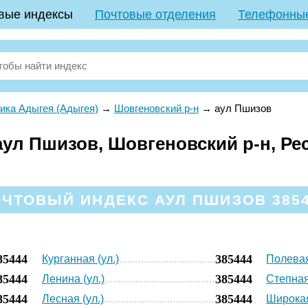
вые индексы
Почтовые отделения
Телефонны
ика Адыгея (Адыгея)
→
Шовгеновский р-н
→
аул Пшизов
ул Пшизов, Шовгеновский р-н, Ре
ЧТОВЫЙ ИНДЕКС АУЛ ПШИЗОВ 385
85444
385444
Курганная (ул.)
Полевая
85444
385444
Ленина (ул.)
Степная
85444
385444
Лесная (ул.)
Широкая