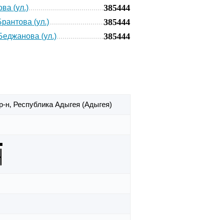
385444
ва (ул.)
385444
Брантова (ул.)
385444
Беджанова (ул.)
р-н,
Республика Адыгея (Адыгея)