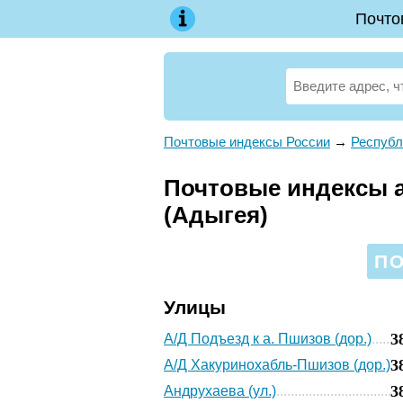
Почто
Почтовые индексы России
→
Республ
Почтовые индексы а
(Адыгея)
ПО
Улицы
3
А/Д Подъезд к а. Пшизов (дор.)
3
А/Д Хакуринохабль-Пшизов (дор.)
3
Андрухаева (ул.)