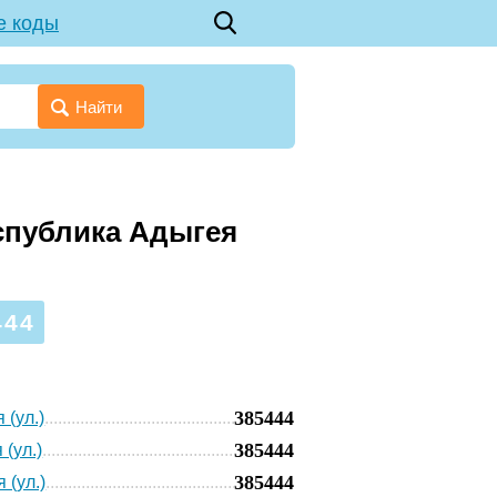
е коды
Найти
спублика Адыгея
444
385444
 (ул.)
385444
 (ул.)
385444
 (ул.)