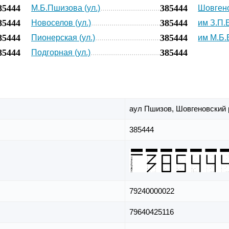
85444
385444
М.Б.Пшизова (ул.)
Шовгено
85444
385444
Новоселов (ул.)
им З.П.
85444
385444
Пионерская (ул.)
им М.Б.
85444
385444
Подгорная (ул.)
аул Пшизов,
Шовгеновский 
385444
79240000022
79640425116