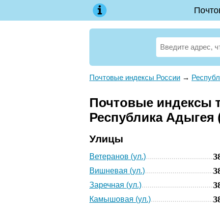
Почто
Почтовые индексы России
→
Республ
Почтовые индексы те
Республика Адыгея 
Улицы
3
Ветеранов (ул.)
3
Вишневая (ул.)
3
Заречная (ул.)
3
Камышовая (ул.)