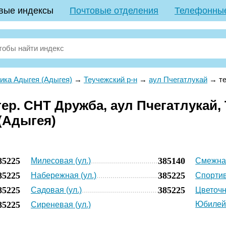
вые индексы
Почтовые отделения
Телефонны
ика Адыгея (Адыгея)
→
Теучежский р-н
→
аул Пчегатлукай
→
т
р. СНТ Дружба, аул Пчегатлукай, 
(Адыгея)
85225
385140
Милесовая (ул.)
Смежная
85225
385225
Набережная (ул.)
Спортив
85225
385225
Садовая (ул.)
Цветочн
85225
Юбилейн
Сиреневая (ул.)