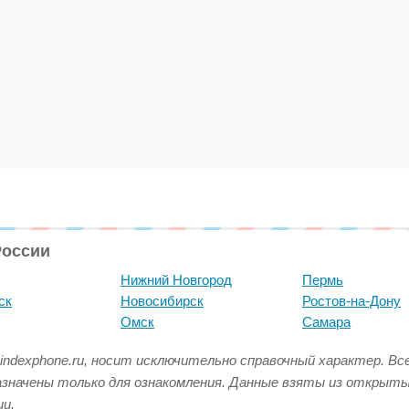
России
Нижний Новгород
Пермь
ск
Новосибирск
Ростов-на-Дону
Омск
Самара
indexphone.ru, носит исключительно справочный характер. В
азначены только для ознакомления. Данные взяты из открыт
и.