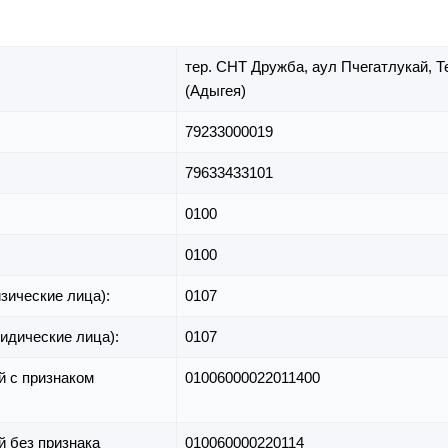
тер. СНТ Дружба,
аул Пчегатлукай,
Т
(Адыгея)
79233000019
79633433101
0100
0100
зические лица):
0107
идические лица):
0107
й с признаком
01006000022011400
й без признака
010060000220114