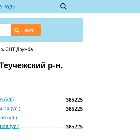
е коды
Найти
ер. СНТ Дружба
Теучежский р-н,
385225
 (ул.)
385225
ная (ул.)
ая (ул.)
385225
ая (ул.)