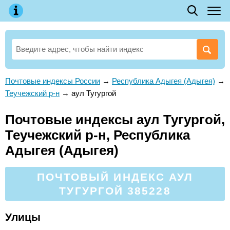
Почтовые индексы России
→
Республика Адыгея (Адыгея)
→
Теучежский р-н
→
аул Тугургой
Почтовые индексы аул Тугургой,
Теучежский р-н, Республика
Адыгея (Адыгея)
ПОЧТОВЫЙ ИНДЕКС АУЛ
ТУГУРГОЙ 385228
Улицы