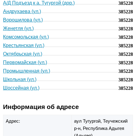
А/Д Подъезд к а. Тугургой (дор.)
385228
Андрухаева (ул.)
385228
Ворошилова (ул.)
385228
Женетля (ул.)
385228
Комсомольская (ул.)
385228
Крестьянская (ул.)
385228
Октябрьская (ул.)
385228
Первомайская (ул.)
385228
Промышленная (ул.)
385228
Школьная (ул.)
385228
Шоссейная (ул.)
385228
Информация об адресе
Адрес:
аул Тугургой,
Теучежский
р-н,
Республика Адыгея
(Адыгея)