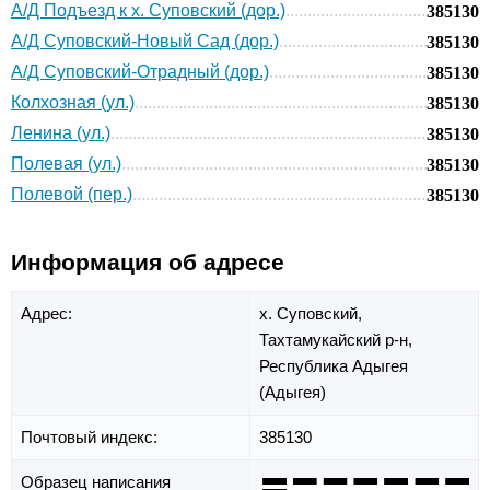
А/Д Подъезд к х. Суповский (дор.)
385130
А/Д Суповский-Новый Сад (дор.)
385130
А/Д Суповский-Отрадный (дор.)
385130
Колхозная (ул.)
385130
Ленина (ул.)
385130
Полевая (ул.)
385130
Полевой (пер.)
385130
Информация об адресе
Адрес:
х. Суповский,
Тахтамукайский р-н,
Республика Адыгея
(Адыгея)
Почтовый индекс:
385130
Образец написания