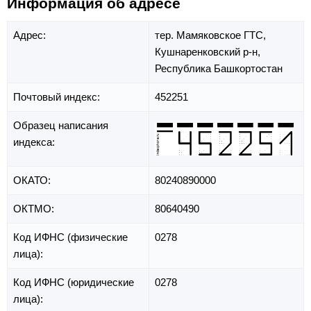
Информация об адресе
Адрес:
тер. Мамяковское ГТС,
Кушнаренковский р-н,
Республика Башкортостан
Почтовый индекс:
452251
Образец написания
индекса:
ОКАТО:
80240890000
ОКТМО:
80640490
Код ИФНС (физические
0278
лица):
Код ИФНС (юридические
0278
лица):