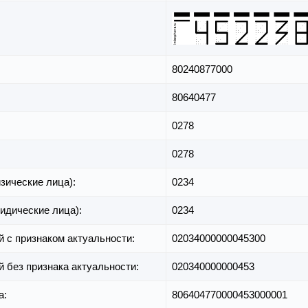
80240877000
80640477
0278
0278
зические лица):
0234
идические лица):
0234
й с признаком актуальности:
02034000000045300
й без признака актуальности:
020340000000453
а:
806404770000453000001