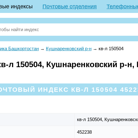
вые индексы
Почтовые отделения
Телефонны
ика Башкортостан
→
Кушнаренковский р-н
→
кв-л 150504
в-л 150504, Кушнаренковский р-н,
ОЧТОВЫЙ ИНДЕКС КВ-Л 150504 4522
кв-л 150504,
Кушнаренковск
452238