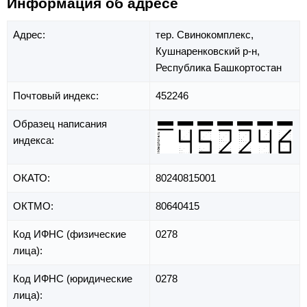
Информация об адресе
Адрес:
тер. Свинокомплекс,
Кушнаренковский р-н,
Республика Башкортостан
Почтовый индекс:
452246
Образец написания
индекса:
ОКАТО:
80240815001
ОКТМО:
80640415
Код ИФНС (физические
0278
лица):
Код ИФНС (юридические
0278
лица):