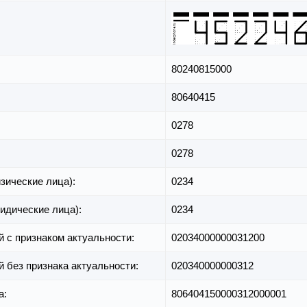
80240815000
80640415
0278
0278
зические лица):
0234
идические лица):
0234
й с признаком актуальности:
02034000000031200
й без признака актуальности:
020340000000312
а:
806404150000312000001