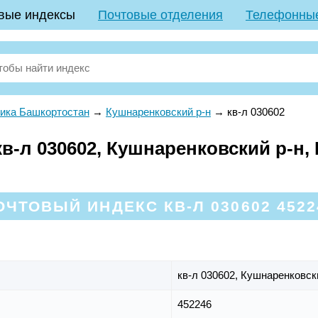
вые индексы
Почтовые отделения
Телефонны
ика Башкортостан
→
Кушнаренковский р-н
→
кв-л 030602
в-л 030602, Кушнаренковский р-н,
ОЧТОВЫЙ ИНДЕКС КВ-Л 030602 4522
кв-л 030602,
Кушнаренковск
452246