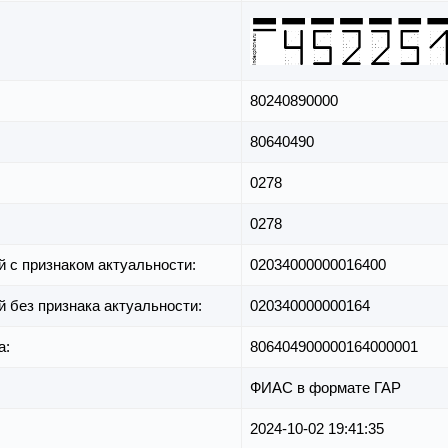
80240890000
80640490
0278
0278
й с признаком актуальности:
02034000000016400
й без признака актуальности:
020340000000164
а:
806404900000164000001
ФИАС в формате ГАР
2024-10-02 19:41:35