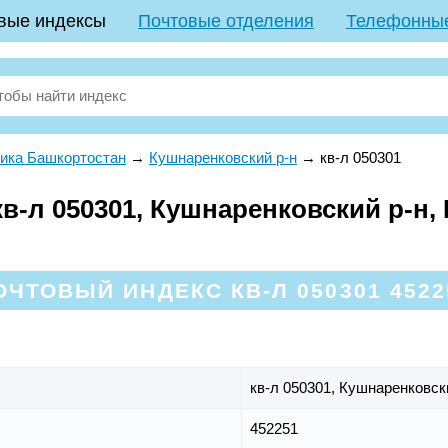
вые индексы
Почтовые отделения
Телефонны
ика Башкортостан
→
Кушнаренковский р-н
→
кв-л 050301
в-л 050301, Кушнаренковский р-н,
ОЧТОВЫЙ ИНДЕКС КВ-Л 050301 4522
кв-л 050301,
Кушнаренковск
452251