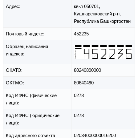
Адрес:
кв-л 050701,
Кушнаренковский р-н,
Республика Башкортостан
Почтовый индекс:
452235
Образец написания
индекса:
ОКАТО:
80240890000
ОКТМО:
80640490
Код ИФНС (физические
0278
лица):
Код ИФНС (юридические
0278
лица):
Код адресного объекта
02034000000016200