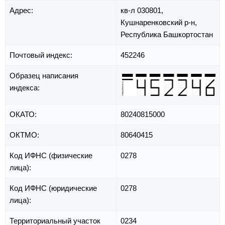
Адрес:
кв-л 030801,
Кушнаренковский р-н,
Республика Башкортостан
Почтовый индекс:
452246
Образец написания
индекса:
ОКАТО:
80240815000
ОКТМО:
80640415
Код ИФНС (физические
0278
лица):
Код ИФНС (юридические
0278
лица):
Территориальный участок
0234