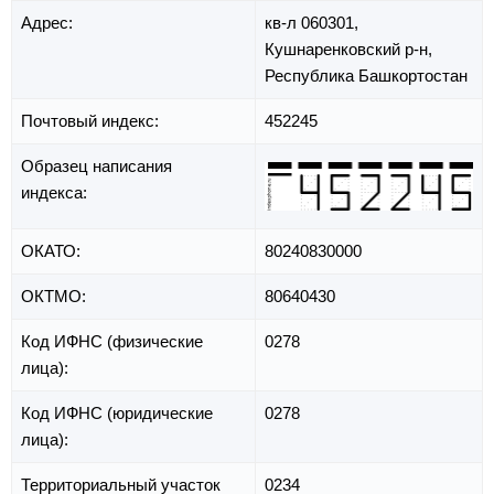
Адрес:
кв-л 060301,
Кушнаренковский р-н,
Республика Башкортостан
Почтовый индекс:
452245
Образец написания
индекса:
ОКАТО:
80240830000
ОКТМО:
80640430
Код ИФНС (физические
0278
лица):
Код ИФНС (юридические
0278
лица):
Территориальный участок
0234