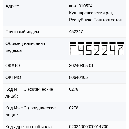
Адрес:
кв-л 010504,
Кушнаренковский р-н,
Республика Башкортостан
Почтовый индекс:
452247
Образец написания
индекса:
ОКАТО:
80240805000
ОКТМО:
80640405
Код ИФНС (физические
0278
лица):
Код ИФНС (юридические
0278
лица):
Код адресного объекта
02034000000014700