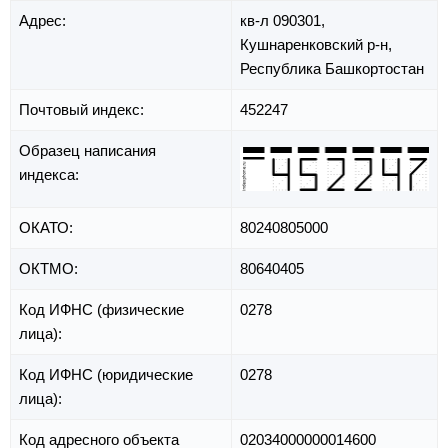
Адрес:
кв-л 090301,
Кушнаренковский р-н,
Республика Башкортостан
Почтовый индекс:
452247
Образец написания
индекса:
ОКАТО:
80240805000
ОКТМО:
80640405
Код ИФНС (физические
0278
лица):
Код ИФНС (юридические
0278
лица):
Код адресного объекта
02034000000014600