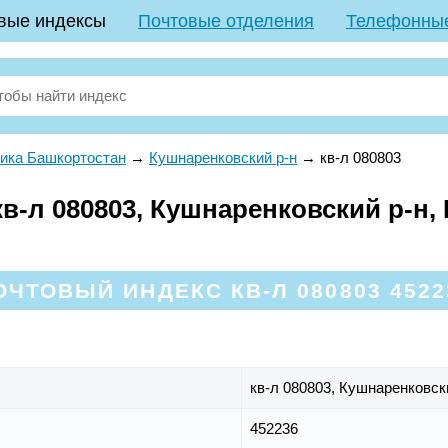
вые индексы
Почтовые отделения
Телефонны
ика Башкортостан
→
Кушнаренковский р-н
→
кв-л 080803
в-л 080803, Кушнаренковский р-н,
ОЧТОВЫЙ ИНДЕКС КВ-Л 080803 4522
кв-л 080803,
Кушнаренковск
452236