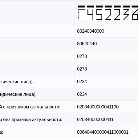
80240840000
80640440
0278
0278
зические лица):
0234
идические лица):
0234
й с признаком актуальности:
02034000000041100
й без признака актуальности:
020340000000411
а:
806404400000411000001