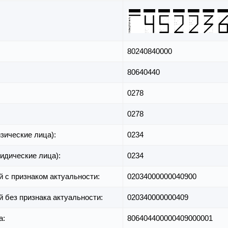
80240840000
80640440
0278
0278
зические лица):
0234
идические лица):
0234
й с признаком актуальности:
02034000000040900
й без признака актуальности:
020340000000409
а:
806404400000409000001