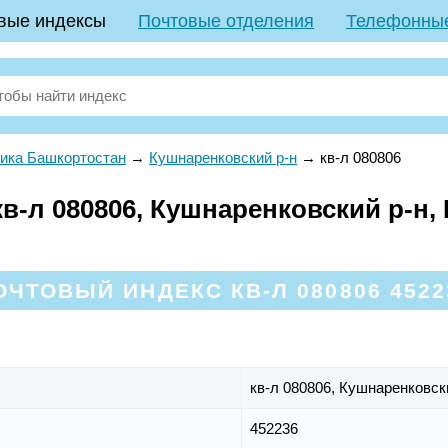
вые индексы
Почтовые отделения
Телефонны
ика Башкортостан
→
Кушнаренковский р-н
→
кв-л 080806
в-л 080806, Кушнаренковский р-н,
ОЧТОВЫЙ ИНДЕКС КВ-Л 080806 4522
кв-л 080806,
Кушнаренковск
452236