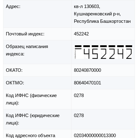
Адрес:
кв-л 130603,
Кушнаренковский р-н,
Республика Башкортостан
Почтовый индекс:
452242
Образец написания
индекса:
ОКАТО:
80240870000
ОКТМО:
80640470101
Код ИФНС (физические
0278
лица):
Код ИФНС (юридические
0278
лица):
Код адресного объекта
02034000000013300