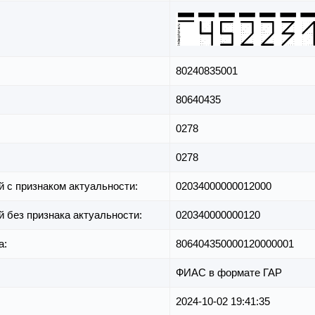
80240835001
80640435
0278
0278
й с признаком актуальности:
02034000000012000
й без признака актуальности:
020340000000120
а:
806404350000120000001
ФИАС в формате ГАР
2024-10-02 19:41:35