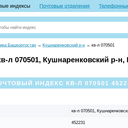
вые индексы
Почтовые отделения
Телефонны
ика Башкортостан
→
Кушнаренковский р-н
→
кв-л 070501
в-л 070501, Кушнаренковский р-н,
ОЧТОВЫЙ ИНДЕКС КВ-Л 070501 4522
кв-л 070501,
Кушнаренковск
452231