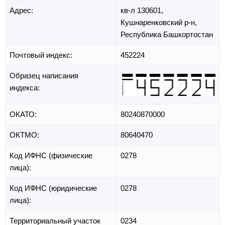
Адрес:
кв-л 130601,
Кушнаренковский р-н,
Республика Башкортостан
Почтовый индекс:
452224
Образец написания
индекса:
ОКАТО:
80240870000
ОКТМО:
80640470
Код ИФНС (физические
0278
лица):
Код ИФНС (юридические
0278
лица):
Территориальный участок
0234