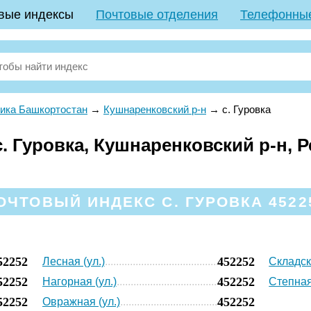
вые индексы
Почтовые отделения
Телефонны
ика Башкортостан
→
Кушнаренковский р-н
→
с. Гуровка
. Гуровка, Кушнаренковский р-н, 
ОЧТОВЫЙ ИНДЕКС С. ГУРОВКА 4522
52252
452252
Лесная (ул.)
Складск
52252
452252
Нагорная (ул.)
Степная
52252
452252
Овражная (ул.)