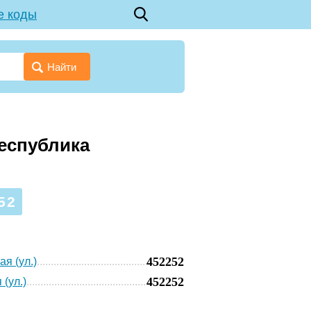
е коды
Найти
Республика
52
452252
ая (ул.)
452252
 (ул.)