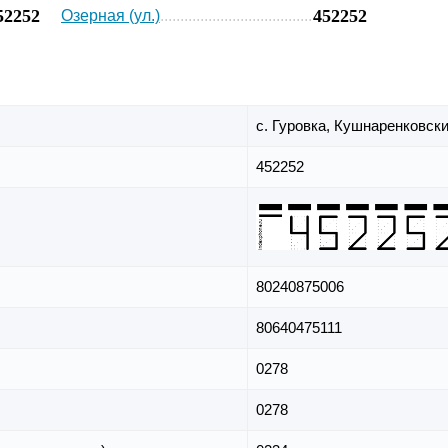
52252
452252
Озерная (ул.)
с. Гуровка,
Кушнаренковски
452252
80240875006
80640475111
0278
0278