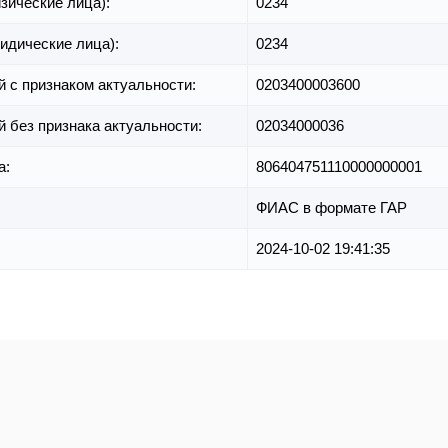
зические лица):
0234
идические лица):
0234
й с признаком актуальности:
0203400003600
й без признака актуальности:
02034000036
а:
806404751110000000001
ФИАС в формате ГАР
2024-10-02 19:41:35