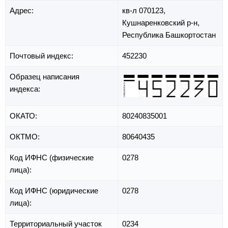
Адрес:
кв-л 070123,
Кушнаренковский р-н,
Республика Башкортостан
Почтовый индекс:
452230
Образец написания
индекса:
ОКАТО:
80240835001
ОКТМО:
80640435
Код ИФНС (физические
0278
лица):
Код ИФНС (юридические
0278
лица):
Территориальный участок
0234