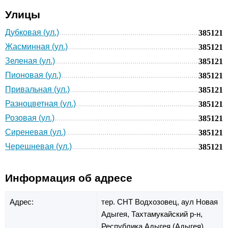
Улицы
Дубковая (ул.)
385121
Жасминная (ул.)
385121
Зеленая (ул.)
385121
Пионовая (ул.)
385121
Привальная (ул.)
385121
Разноцветная (ул.)
385121
Розовая (ул.)
385121
Сиреневая (ул.)
385121
Черешневая (ул.)
385121
Информация об адресе
Адрес:
тер. СНТ Водхозовец,
аул Новая
Адыгея,
Тахтамукайский р-н,
Республика Адыгея (Адыгея)