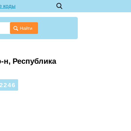
е коды
Найти
-н, Республика
2246