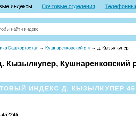
вые индексы
Почтовые отделения
Телефонны
ика Башкортостан
→
Кушнаренковский р-н
→
д. Кызылкупер
. Кызылкупер, Кушнаренковский р
ТОВЫЙ ИНДЕКС Д. КЫЗЫЛКУПЕР 45
452246