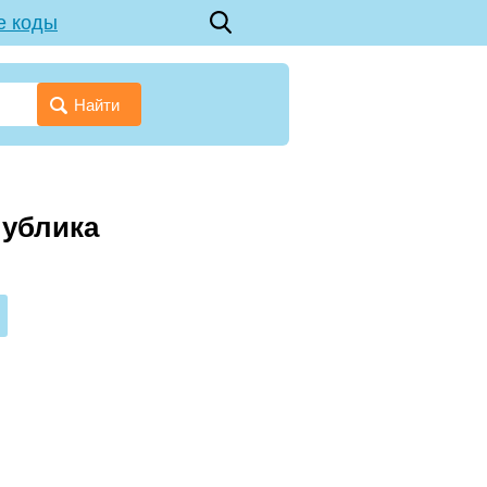
е коды
Найти
публика