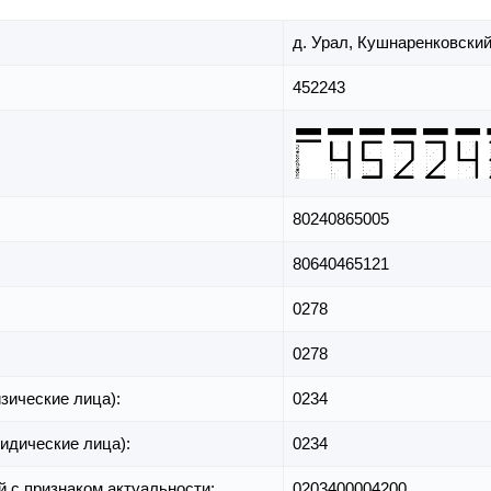
д. Урал,
Кушнаренковский
452243
80240865005
80640465121
0278
0278
зические лица):
0234
идические лица):
0234
й с признаком актуальности:
0203400004200