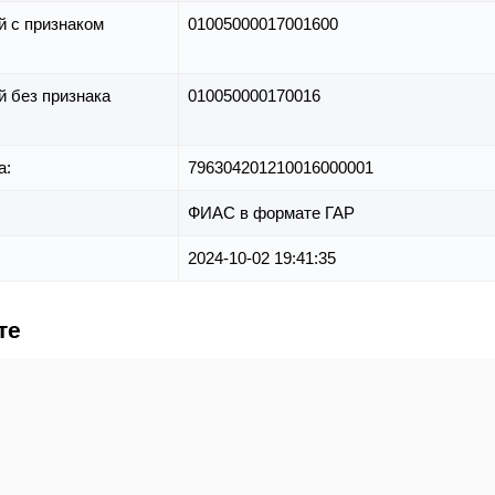
й с признаком
01005000017001600
й без признака
010050000170016
а:
796304201210016000001
ФИАС в формате ГАР
2024-10-02 19:41:35
те