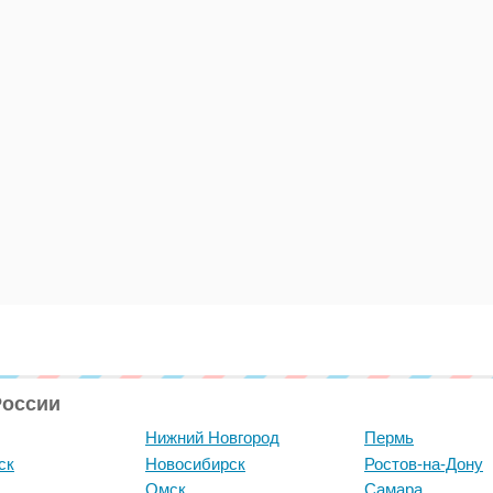
России
Нижний Новгород
Пермь
ск
Новосибирск
Ростов-на-Дону
Омск
Самара