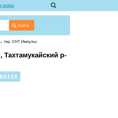
е коды
Найти
→
тер. СНТ Импульс
, Тахтамукайский р-
85110