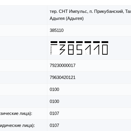
тер. СНТ Импульс,
п. Прикубанский,
Та
Адыгея (Адыгея)
385110
79230000017
79630420121
0100
0100
зические лица):
0107
идические лица):
0107