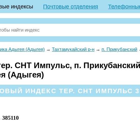
вые индексы
Почтовые отделения
Телефонны
ика Адыгея (Адыгея)
→
Тахтамукайский р-н
→
п. Прикубанский
ер. СНТ Импульс, п. Прикубанский
ея (Адыгея)
ОВЫЙ ИНДЕКС ТЕР. СНТ ИМПУЛЬС 3
385110