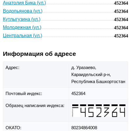
Анатолия Бика (ул.)
452364
Водопьянова (ул.)
452364
Кутлыгузина (ул.)
452364
Молодежная (ул.)
452364
Центральная (ул.)
452364
Информация об адресе
Адрес:
д. Уразаево,
Караидельский р-н,
Республика Башкортостан
Почтовый индекс:
452364
Образец написания индекса:
ОКАТО:
80234864008