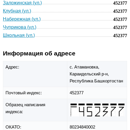
Заложинская (ул.)
452377
Клубная (ул.)
452377
Набережная (ул.)
452377
Чуприкова (ул.)
452377
Школьная (ул.)
452377
Информация об адресе
Адрес:
с. Атамановка,
Караидельский р-н,
Республика Башкортостан
Почтовый индекс:
452377
Образец написания
индекса:
ОКАТО:
80234840002