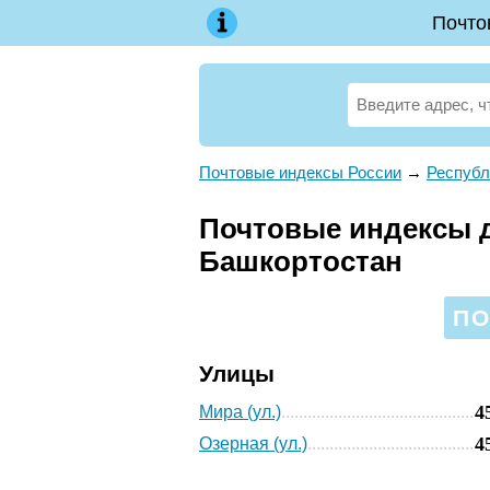
Почто
Почтовые индексы России
→
Республ
Почтовые индексы д
Башкортостан
ПО
Улицы
4
Мира (ул.)
4
Озерная (ул.)