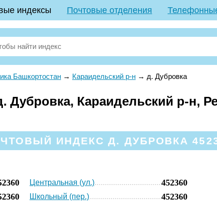
вые индексы
Почтовые отделения
Телефонны
ика Башкортостан
→
Караидельский р-н
→
д. Дубровка
. Дубровка, Караидельский р-н, Р
ЧТОВЫЙ ИНДЕКС Д. ДУБРОВКА 452
52360
452360
Центральная (ул.)
52360
452360
Школьный (пер.)