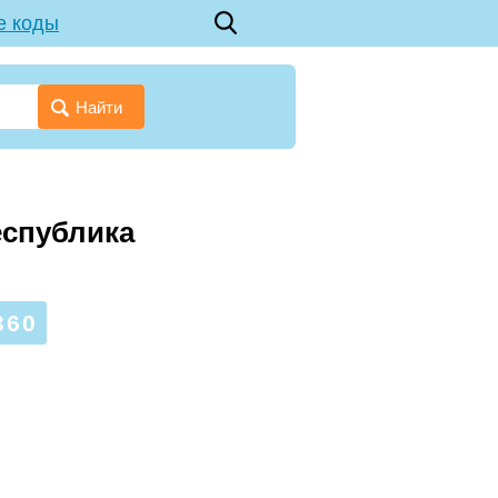
е коды
Найти
еспублика
360