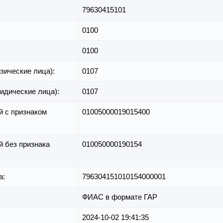
79630415101
0100
0100
зические лица):
0107
идические лица):
0107
й с признаком
01005000019015400
й без признака
010050000190154
а:
796304151010154000001
ФИАС в формате ГАР
2024-10-02 19:41:35