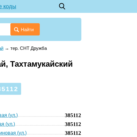
е коды
Найти
ай
→
тер. СНТ Дружба
й, Тахтамукайский
85112
385112
ая (ул.)
385112
я (ул.)
385112
новая (ул.)