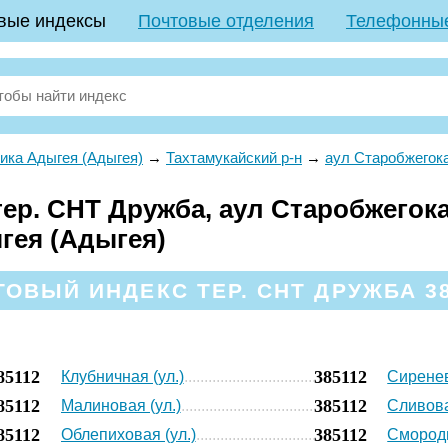
вые индексы
Почтовые отделения
Телефонны
ика Адыгея (Адыгея)
→
Тахтамукайский р-н
→
аул Старобжегок
ер. СНТ Дружба, аул Старобжегока
гея (Адыгея)
ОВЫЙ ИНДЕКС ТЕР. СНТ ДРУЖБА 3
85112
385112
Клубничная (ул.)
Сиренев
85112
385112
Малиновая (ул.)
Сливова
85112
385112
Облепиховая (ул.)
Смороди