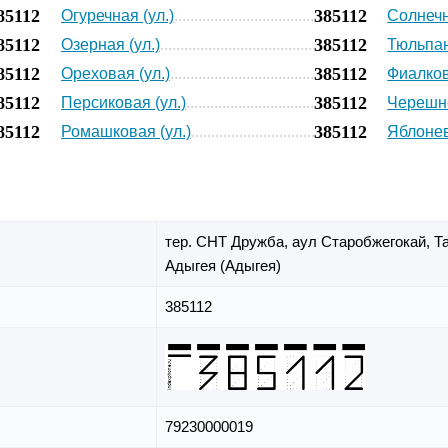
85112
385112
Огуречная (ул.)
Солнечн
85112
385112
Озерная (ул.)
Тюльпан
85112
385112
Ореховая (ул.)
Фиалков
85112
385112
Персиковая (ул.)
Черешне
85112
385112
Ромашковая (ул.)
Яблонев
тер. СНТ Дружба,
аул Старобжегокай,
Т
Адыгея (Адыгея)
385112
79230000019